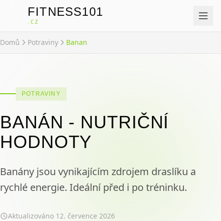
FITNESS101
F
.CZ
Domů
Potraviny
Banan
POTRAVINY
BANÁN - NUTRIČNÍ
HODNOTY
Banány jsou vynikajícím zdrojem draslíku a
rychlé energie. Ideální před i po tréninku.
Aktualizováno
12. července 2026