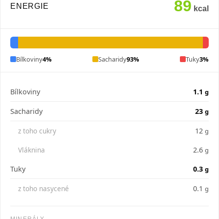
89
ENERGIE
kcal
Bílkoviny
4%
Sacharidy
93%
Tuky
3%
Bílkoviny
1.1
g
Sacharidy
23
g
z toho cukry
12
g
Vláknina
2.6
g
Tuky
0.3
g
z toho nasycené
0.1
g
MINERÁLY