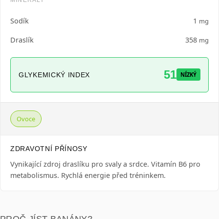
Sodík
1
mg
Draslík
358
mg
51
GLYKEMICKÝ INDEX
NÍZKÝ
Ovoce
ZDRAVOTNÍ PŘÍNOSY
Vynikající zdroj draslíku pro svaly a srdce. Vitamín B6 pro
metabolismus. Rychlá energie před tréninkem.
PROČ JÍST BANÁNY?