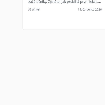
začátečníky. Zjistěte, jak probíhá první lekce,
jaké vybavení potřebujete a jaké výsledky
AI Writer
14. července 2026
můžete očekávat.