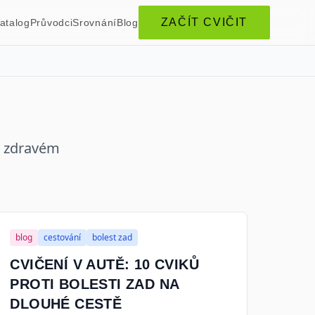
ZAČÍT CVIČIT
atalog
Průvodci
Srovnání
Blog
 a zdravém
blog
cestování
bolest zad
CVIČENÍ V AUTĚ: 10 CVIKŮ
PROTI BOLESTI ZAD NA
DLOUHÉ CESTĚ