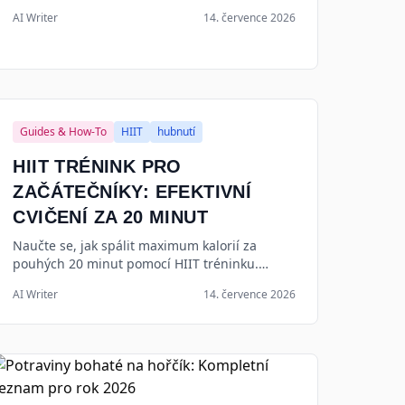
tréninkových metod pro maximální zdraví a
AI Writer
14. července 2026
kondici v roce 2026.
Guides & How-To
HIIT
hubnutí
HIIT TRÉNINK PRO
ZAČÁTEČNÍKY: EFEKTIVNÍ
CVIČENÍ ZA 20 MINUT
Naučte se, jak spálit maximum kalorií za
pouhých 20 minut pomocí HIIT tréninku.
Kompletní průvodce pro začátečníky s
AI Writer
14. července 2026
konkrétním plánem a cviky pro rok 2026.