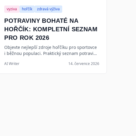
vyziva
hořčík
zdravá výživa
POTRAVINY BOHATÉ NA
HOŘČÍK: KOMPLETNÍ SEZNAM
PRO ROK 2026
Objevte nejlepší zdroje hořčíku pro sportovce
i běžnou populaci. Praktický seznam potravin,
tipy na vstřebatelnost a návod, jak předejít
AI Writer
14. července 2026
deficitu magnézia.