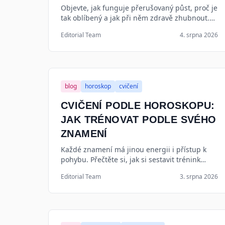
Objevte, jak funguje přerušovaný půst, proč je
tak oblíbený a jak při něm zdravě zhubnout.
Vše důležité pro začátek bez chyb.
Editorial Team
4. srpna 2026
blog
horoskop
cvičení
CVIČENÍ PODLE HOROSKOPU:
JAK TRÉNOVAT PODLE SVÉHO
ZNAMENÍ
Každé znamení má jinou energii i přístup k
pohybu. Přečtěte si, jak si sestavit trénink
podle horoskopu, který vás bude bavit a
Editorial Team
3. srpna 2026
posouvat dál.