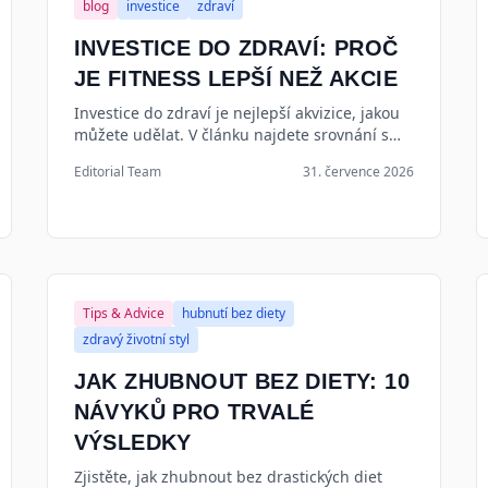
blog
investice
zdraví
INVESTICE DO ZDRAVÍ: PROČ
JE FITNESS LEPŠÍ NEŽ AKCIE
Investice do zdraví je nejlepší akvizice, jakou
můžete udělat. V článku najdete srovnání s
akciemi, praktické rady a konkrétní kroky, jak
Editorial Team
31. července 2026
začít.
Tips & Advice
hubnutí bez diety
zdravý životní styl
JAK ZHUBNOUT BEZ DIETY: 10
NÁVYKŮ PRO TRVALÉ
VÝSLEDKY
Zjistěte, jak zhubnout bez drastických diet