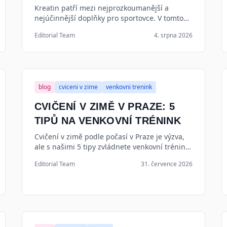
Kreatin patří mezi nejprozkoumanější a
nejúčinnější doplňky pro sportovce. V tomto
článku rozkryjeme, jaké má účinky, jaké
Editorial Team
4. srpna 2026
kreatin dávkování zvolit a kdy si ho vzít pro
maximální sílu a růst svalů.
blog
cviceni v zime
venkovni trenink
CVIČENÍ V ZIMĚ V PRAZE: 5
TIPŮ NA VENKOVNÍ TRÉNINK
Cvičení v zimě podle počasí v Praze je výzva,
ale s našimi 5 tipy zvládnete venkovní trénink
i v mrazu. Zjistěte, jak se obléct, kdy cvičit a na
Editorial Team
31. července 2026
co si dát pozor.