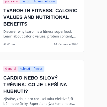
potraviny
tvaroh
fitness nutrition
TVAROH IN FITNESS: CALORIC
VALUES AND NUTRITIONAL
BENEFITS
Discover why tvaroh is a fitness superfood.
Learn about caloric values, protein content,
and how to use this versatile dairy product for
AI Writer
14. července 2026
muscle growth.
General
hubnutí
fitness
CARDIO NEBO SILOVÝ
TRÉNINK: CO JE LEPŠÍ NA
HUBNUTÍ?
Zjistěte, zda je pro redukci tuku efektivnější
běh nebo činky. Expertí analýza kombinace