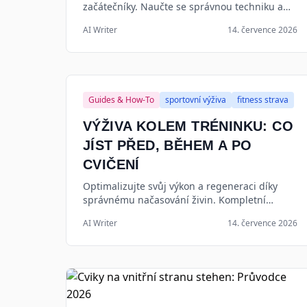
začátečníky. Naučte se správnou techniku a
vybudujte si kondici doma i v posilovně s
AI Writer
14. července 2026
naším expertním průvodcem.
Guides & How-To
sportovní výživa
fitness strava
VÝŽIVA KOLEM TRÉNINKU: CO
JÍST PŘED, BĚHEM A PO
CVIČENÍ
Optimalizujte svůj výkon a regeneraci díky
správnému načasování živin. Kompletní
průvodce stravou před, během a po tréninku
AI Writer
14. července 2026
pro rok 2026.