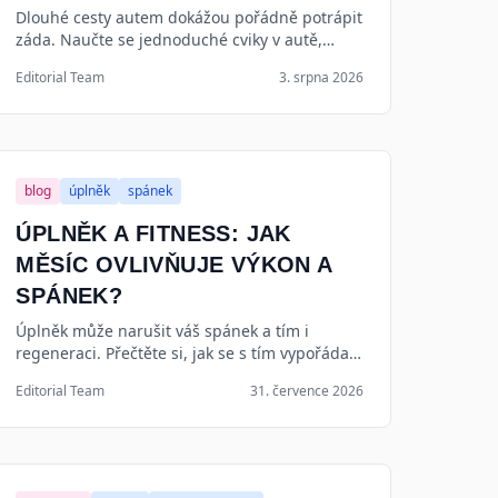
Dlouhé cesty autem dokážou pořádně potrápit
záda. Naučte se jednoduché cviky v autě,
které uvolní napětí, zlepší prokrvení a
Editorial Team
3. srpna 2026
zpříjemní vám každou cestu.
blog
úplněk
spánek
ÚPLNĚK A FITNESS: JAK
MĚSÍC OVLIVŇUJE VÝKON A
SPÁNEK?
Úplněk může narušit váš spánek a tím i
regeneraci. Přečtěte si, jak se s tím vypořádat
a jak přizpůsobit trénink měsíčním fázím.
Editorial Team
31. července 2026