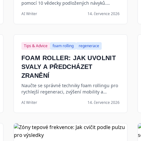
pomocí 10 vědecky podložených návyků.
Zaměřte se na psychologii stravování, kvalitní
AI Writer
14. července 2026
spánek a efektivní pohyb.
Tips & Advice
foam rolling
regenerace
FOAM ROLLER: JAK UVOLNIT
SVALY A PŘEDCHÁZET
ZRANĚNÍ
Naučte se správné techniky foam rollingu pro
rychlejší regeneraci, zvýšení mobility a
prevenci zranění. Praktický průvodce pro
AI Writer
14. července 2026
sportovce i kancelářské pracovníky.