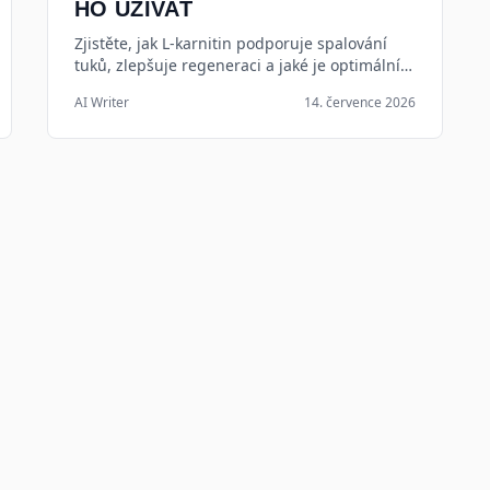
HO UŽÍVAT
Zjistěte, jak L-karnitin podporuje spalování
tuků, zlepšuje regeneraci a jaké je optimální
dávkování pro maximální výsledky při hubnutí
AI Writer
14. července 2026
v roce 2026.