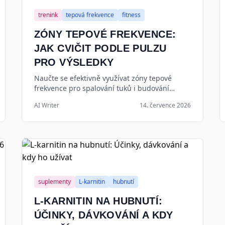
trenink
tepová frekvence
fitness
ZÓNY TEPOVÉ FREKVENCE:
JAK CVIČIT PODLE PULZU
PRO VÝSLEDKY
Naučte se efektivně využívat zóny tepové
frekvence pro spalování tuků i budování
kondice. Kompletní průvodce tréninkem podle
AI Writer
14. července 2026
pulzu pro rok 2026.
suplementy
L-karnitin
hubnutí
L-KARNITIN NA HUBNUTÍ:
ÚČINKY, DÁVKOVÁNÍ A KDY