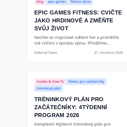
blog
epic games
fitness výzva
EPIC GAMES FITNESS: CVIČTE
JAKO HRDINOVÉ A ZMĚŇTE
SVŮJ ŽIVOT
Nechte se inspirovat světem her a proměňte
své cvičení v epickou výzvu. Přinášíme
konkrétní tipy, jak na to, abyste cvičili jako
Editorial Team
31. července 2026
hrdinové a dosáhli skvělých výsledků.
Guides & How-To
fitness pro začátečníky
tréninkový plán
TRÉNINKOVÝ PLÁN PRO
ZAČÁTEČNÍKY: 4TÝDENNÍ
PROGRAM 2026
Komplexní 4týdenní tréninkový plán pro