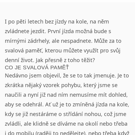
I po pěti letech bez jízdy na kole, na něm
zvládnete jezdit. První jízda možná bude s
mírnými zádrhely, ale nespadnete. Může za to
svalová paměť, kterou můžete využít pro svůj
denní život. Jak přesně z toho těžit?
CO JE SVALOVÁ PAMĚŤ
Nedávno jsem objevil, že se to tak jmenuje. Je to
zkrátka nějaký vzorek pohybu, který jsme se
naučili a nyní již nad ním nemusíme mít dohled,
aby se odehrál. Ať už je to zmíněná jízda na kole,
kdy se již nestáráme o střídání nohou, což jsme
zvládli, ale klidně se díváme na okolí nebo třeba
i do mobilu (raději to nedělejte), nebo třeba když