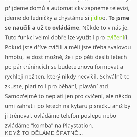
přijdeme domů a automaticky zapneme televizi,
jdeme do ledničky a chystáme si
jídlo
o.
To jsme
se naučili a už to ovládáme
. Někde to v nás je.
Tuto funkci velmi dobře lze využít i pro
cvičení
íí.
Pokud jste dříve cvičili a měli jste třeba svalovou
hmotu, je dost možné, že i po pěti desíti letech
po pár trénincích se budete znovu formovat a
rychleji než ten, který nikdy necvičil. Schválně to
zkuste, platí to i pro běhání, plavání atd.
Samozřejmě to neplatí jen pro cvičení, ale někdo
umí zahrát i po letech na kytaru písničku aniž by
ji trénoval, ovládáme telefon poslepu nebo
zvládáme "komba" na Playstation.
KDYŽ TO DĚLÁME ŠPATNĚ...