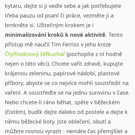
kytaru, dejte si ji vedle sebe a jak potřebujete
třeba pauzu od psaní či práce, vezměte ji a
brnkněte si. Užitečným krokem je i
minimalizování kroků k nové aktivitě
. Tento
přístup mě naučil Tim Ferriss v jeho knize
Čtyřhodinový šéfkuchař
(pochopíte z ní hodně
nejen o této věci). Chcete vařit zdravě, kupujte
krájenou zeleninu, papírové nádobí, plastové
příbory, abyste se co nejvíce mohli soustředit na
vaření. A soustřeďte se na jednu surovinu v čase.
Nebo chcete-li ráno běhat, spěte v běžeckém
(čistém), budík dejte daleko od postele a dejte k
němu běžecké boty. Jste oblečení, obutí a
můžete rovnou vyrazit - nemáte čas přemýšlet a