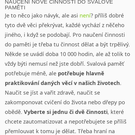
NAUČENÍ NOVÉ ČINNOSTI DO SVALOVÉ
PAMĚTI
Je to něco jako návyk, ale asi
není
? příliš dobré
tyto dvě věci překrývat, každé vychází z něčeho
jiného, i když se podobají. Pro naučení činnosti
do paměti je třeba tu činnost dělat a být trpělivý.
Někde se uvádí doba 10 000 hodin, ale až tolik to
vždy býti nemusí než jste dobří. Svalová paměť
potřebuje méně, ale
potřebuje hlavně
praktikování daných věcí v našich životech
.
Naučit se jíst a vařit zdravě, naučit se
zakomponovat cvičení do života nebo dřepy po
obědě.
Vyberte si jednu či dvě činnosti
, které
chcete zautomatizovat a nepotřebujete se příliš
přemlouvat k tomu je dělat. Třeba hraní na