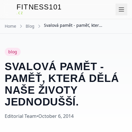
FITNESS101
F
.CZ
Svalová pamět - paměť, která dělá naše životy jednodušší.
Home
Blog
blog
SVALOVÁ PAMĚT -
PAMĚŤ, KTERÁ DĚLÁ
NAŠE ŽIVOTY
JEDNODUŠŠÍ.
Editorial Team
•
October 6, 2014