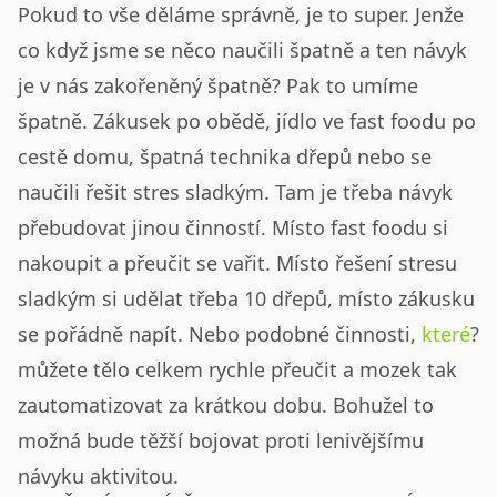
Pokud to vše děláme správně, je to super. Jenže
co když jsme se něco naučili špatně a ten návyk
je v nás zakořeněný špatně? Pak to umíme
špatně. Zákusek po obědě, jídlo ve fast foodu po
cestě domu, špatná technika dřepů nebo se
naučili řešit stres sladkým. Tam je třeba návyk
přebudovat jinou činností. Místo fast foodu si
nakoupit a přeučit se vařit. Místo řešení stresu
sladkým si udělat třeba 10 dřepů, místo zákusku
se pořádně napít. Nebo podobné činnosti,
které
?
můžete tělo celkem rychle přeučit a mozek tak
zautomatizovat za krátkou dobu. Bohužel to
možná bude těžší bojovat proti lenivějšímu
návyku aktivitou.