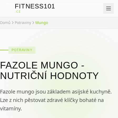
FITNESS101
F
.CZ
Domů
Potraviny
Mungo
POTRAVINY
FAZOLE MUNGO -
NUTRIČNÍ HODNOTY
Fazole mungo jsou základem asijské kuchyně.
Lze z nich pěstovat zdravé klíčky bohaté na
vitamíny.