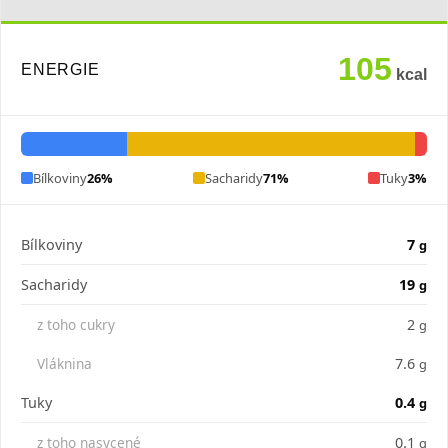
105
ENERGIE
kcal
Bílkoviny
26%
Sacharidy
71%
Tuky
3%
Bílkoviny
7
g
Sacharidy
19
g
z toho cukry
2
g
Vláknina
7.6
g
Tuky
0.4
g
z toho nasycené
0.1
g