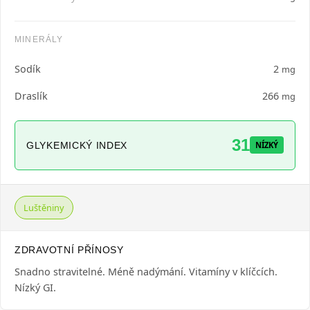
MINERÁLY
Sodík
2
mg
Draslík
266
mg
31
GLYKEMICKÝ INDEX
NÍZKÝ
Luštěniny
ZDRAVOTNÍ PŘÍNOSY
Snadno stravitelné. Méně nadýmání. Vitamíny v klíčcích.
Nízký GI.