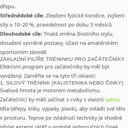
dřepu.
Střednědobé cíle:
Zlepšení fyzické kondice, zvýšení
síly o 10–20 %, pravidelnost po dobu 3 měsíců.
Dlouhodobé cíle:
Trvalá změna životního stylu,
dosažení vysněné postavy, účast na amatérském
sportovním závodě.
ZÁKLADNÍ PILÍŘE TRÉNINKU PRO ZAČÁTEČNÍKY
Efektivní program pro začátečníky by měl být
vyvážený. Zaměřte se na tyto tři oblasti:
1. SILOVÝ TRÉNINK (KALISTENIKA NEBO ČINKY)
Svalová hmota je motorem metabolismu.
Začátečníci by měli začínat s cviky s vlastní
vahou
těla (dřepy, kliky, výpady, plank), aby ovládli své tělo
v prostoru. Teprve po zvládnutí techniky je vhodné
přidat externí zátěž v podobě jednoručních činek