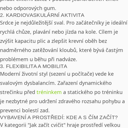
nebo odporových gum.
2. KARDIOVASKULÁRNÍ AKTIVITA
Srdce je nejdůležitější sval. Pro začátečníky je ideální
rychlá chůze, plavání nebo jízda na kole. Cílem je
zvýšit kapacitu plic a zlepšit krevní oběh bez
nadměrného zatěžování kloubů, které bývá častým
problémem u běhu při nadváze.
3. FLEXIBILITA A MOBILITA
Moderní životní styl (sezení u počítače) vede ke
svalovým dysbalancím. Zařazení dynamického
strečinku před
tréninkem
a statického po tréninku
je nezbytné pro udržení zdravého rozsahu pohybu a
prevenci bolestí zad.
VYBAVENÍ A PROSTŘEDÍ: KDE A S ČÍM ZAČÍT?
V kategorii "Jak začít cvičit" hraje prostředí velkou