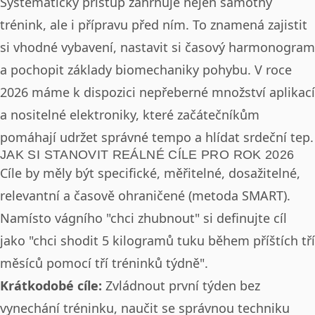
Systematický přístup zahrnuje nejen samotný
trénink, ale i přípravu před ním. To znamená zajistit
si vhodné vybavení, nastavit si časový harmonogram
a pochopit základy biomechaniky pohybu. V roce
2026 máme k dispozici nepřeberné množství aplikací
a nositelné elektroniky, které začátečníkům
pomáhají udržet správné tempo a hlídat srdeční tep.
JAK SI STANOVIT REÁLNÉ CÍLE PRO ROK 2026
Cíle by měly být specifické, měřitelné, dosažitelné,
relevantní a časově ohraničené (metoda SMART).
Namísto vágního "chci zhubnout" si definujte cíl
jako "chci shodit 5 kilogramů tuku během příštích tří
měsíců pomocí tří tréninků týdně".
Krátkodobé cíle:
Zvládnout první týden bez
vynechání tréninku, naučit se správnou techniku