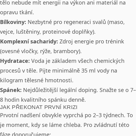
tělo nebude mít energii na výkon ani materiál na
opravu tkání.
Bílkoviny:
Nezbytné pro regeneraci svalů (maso,
vejce, luštěniny, proteinové doplňky).
Komplexní sacharidy:
Zdroj energie pro trénink
(ovesné vločky, rýže, brambory).
Hydratace:
Voda je základem všech chemických
procesů v těle. Pijte minimálně 35 ml vody na
kilogram tělesné hmotnosti.
Spánek:
Nejdůležitější legální doping. Snažte se o 7–
8 hodin kvalitního spánku denně.
JAK PŘEKONAT PRVNÍ KRIZI
Prvotní nadšení obvykle vyprchá po 2–3 týdnech. To
je moment, kdy se láme chleba. Pro zvládnutí této
fáze doporučujeme: