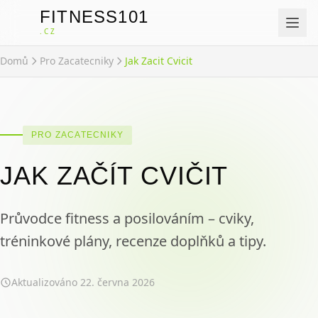
FITNESS101
F
.CZ
Domů
Pro Zacatecniky
Jak Zacit Cvicit
PRO ZACATECNIKY
JAK ZAČÍT CVIČIT
Průvodce fitness a posilováním – cviky,
tréninkové plány, recenze doplňků a tipy.
Aktualizováno
22. června 2026