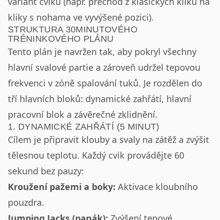
variant cviků (např. přechod z klasických kliků na
kliky s nohama ve vyvýšené pozici).
STRUKTURA 30MINUTOVÉHO
TRÉNINKOVÉHO PLÁNU
Tento plán je navržen tak, aby pokryl všechny
hlavní svalové partie a zároveň udržel tepovou
frekvenci v zóně spalování tuků. Je rozdělen do
tří hlavních bloků: dynamické zahřátí, hlavní
pracovní blok a závěrečné zklidnění.
1. DYNAMICKÉ ZAHŘÁTÍ (5 MINUT)
Cílem je připravit klouby a svaly na zátěž a zvýšit
tělesnou teplotu. Každý cvik provádějte 60
sekund bez pauzy:
Kroužení pažemi a boky:
Aktivace kloubního
pouzdra.
Jumping Jacks (panák):
Zvýšení tepové