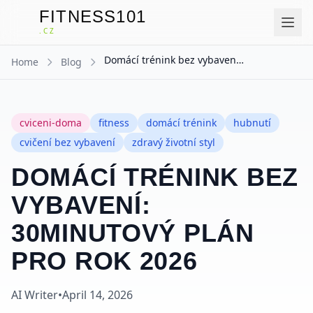
FITNESS101
F
.CZ
Domácí trénink bez vybavení: 30minutový plán pro rok 2026
Home
Blog
cviceni-doma
fitness
domácí trénink
hubnutí
cvičení bez vybavení
zdravý životní styl
DOMÁCÍ TRÉNINK BEZ
VYBAVENÍ:
30MINUTOVÝ PLÁN
PRO ROK 2026
AI Writer
•
April 14, 2026