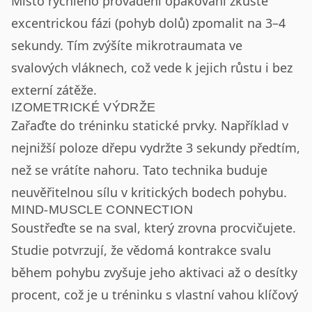
Místo rychlého provádění opakování zkuste
excentrickou fázi (pohyb dolů) zpomalit na 3–4
sekundy. Tím zvýšíte mikrotraumata ve
svalových vláknech, což vede k jejich růstu i bez
externí zátěže.
IZOMETRICKÉ VÝDRŽE
Zařaďte do tréninku statické prvky. Například v
nejnižší poloze dřepu vydržte 3 sekundy předtím,
než se vrátíte nahoru. Tato technika buduje
neuvěřitelnou sílu v kritických bodech pohybu.
MIND-MUSCLE CONNECTION
Soustřeďte se na sval, který zrovna procvičujete.
Studie potvrzují, že vědomá kontrakce svalu
během pohybu zvyšuje jeho aktivaci až o desítky
procent, což je u tréninku s vlastní vahou klíčový