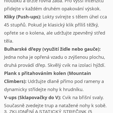
hloubku a držte rovná záda. Pro vyšší intenzitu
přidejte v každém druhém opakování výskok.
Kliky (Push-ups):
Lokty svírejte s tělem úhel cca
45 stupňů. Pokud je klasický klik příliš těžký,
opřete se o kolena, ale udržujte zpevněný střed
těla.
Bulharské dřepy (využití židle nebo gauče):
Jedna noha je opřená vzadu o zvýšenou plochu,
druhá provádí dřep. Skvělý cvik na izolaci hýždí.
Plank s přitahováním kolen (Mountain
Climbers):
Udržujte dlaně přímo pod rameny a
dynamicky střídejte nohy k hrudníku.
V-ups (Sklapovačky do V):
Cvik na břišní svaly.
Současně zvedejte trup a natažené nohy k sobě.
3. ZKLIDNĚNÍ A STATICKÝ STREČINK (5