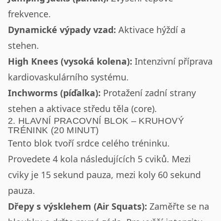
frekvence.
Dynamické výpady vzad:
Aktivace hýždí a
stehen.
High Knees (vysoká kolena):
Intenzivní příprava
kardiovaskulárního systému.
Inchworms (píďalka):
Protažení zadní strany
stehen a aktivace středu těla (core).
2. HLAVNÍ PRACOVNÍ BLOK – KRUHOVÝ
TRÉNINK (20 MINUT)
Tento blok tvoří srdce celého tréninku.
Provedete 4 kola následujících 5 cviků. Mezi
cviky je 15 sekund pauza, mezi koly 60 sekund
pauza.
Dřepy s výsklehem (Air Squats):
Zaměřte se na