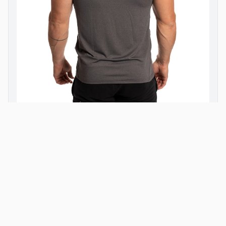
BRAINMAX
BRAINMAX PÁNSKÉ FITNESS TRIKO, ŠEDÉ VELIKOST:
M
199 Kč
1
prodejců
Produkty od partnerského obchodu Aktin.cz.
Zobrazit všechny produkty