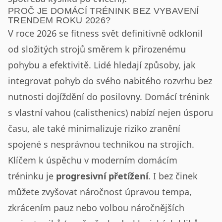
PROČ JE DOMÁCÍ TRÉNINK BEZ VYBAVENÍ
TRENDEM ROKU 2026?
V roce 2026 se fitness svět definitivně odklonil
od složitých strojů směrem k přirozenému
pohybu a efektivitě. Lidé hledají způsoby, jak
integrovat pohyb do svého nabitého rozvrhu bez
nutnosti dojíždění do posilovny. Domácí trénink
s vlastní vahou (calisthenics) nabízí nejen úsporu
času, ale také minimalizuje riziko zranění
spojené s nesprávnou technikou na strojích.
Klíčem k úspěchu v moderním domácím
tréninku je
progresivní přetížení
. I bez činek
můžete zvyšovat náročnost úpravou tempa,
zkrácením pauz nebo volbou náročnějších