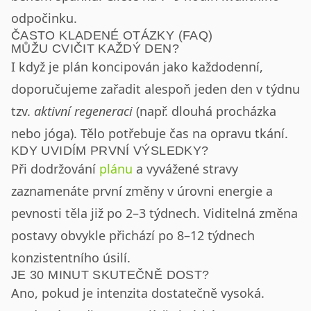
odpočinku.
ČASTO KLADENÉ OTÁZKY (FAQ)
MŮŽU CVIČIT KAŽDÝ DEN?
I když je plán koncipován jako každodenní,
doporučujeme zařadit alespoň jeden den v týdnu
tzv.
aktivní regeneraci
(např. dlouhá procházka
nebo jóga). Tělo potřebuje čas na opravu tkání.
KDY UVIDÍM PRVNÍ VÝSLEDKY?
Při dodržování
plánu
a vyvážené stravy
zaznamenáte první změny v úrovni energie a
pevnosti těla již po 2–3 týdnech. Viditelná změna
postavy obvykle přichází po 8–12 týdnech
konzistentního úsilí.
JE 30 MINUT SKUTEČNĚ DOST?
Ano, pokud je intenzita dostatečně vysoká.