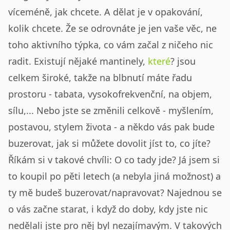
víceméně, jak chcete. A dělat je v opakování,
kolik chcete. Že se odrovnáte je jen vaše věc, ne
toho aktivního týpka, co vám začal z ničeho nic
radit. Existují nějaké mantinely,
které
? jsou
celkem široké, takže na blbnutí máte řadu
prostoru - tabata, vysokofrekvenční, na objem,
sílu,... Nebo jste se změnili celkově - myšlením,
postavou, stylem života - a někdo vás pak bude
buzerovat, jak si můžete dovolit jíst to, co jíte?
Říkám si v takové chvíli: O co tady jde? Já jsem si
to koupil po pěti letech (a nebyla jiná možnost) a
ty mě budeš buzerovat/napravovat? Najednou se
o vás začne starat, i když do doby, kdy jste nic
nedělali jste pro něj byl nezajímavým. V takových