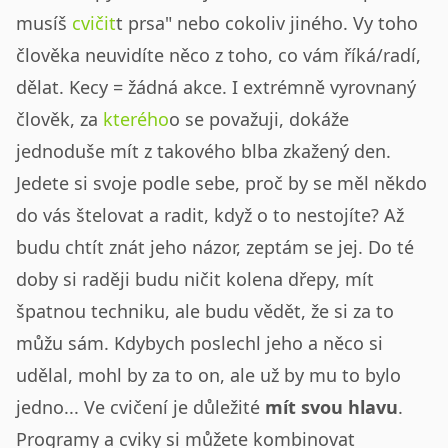
musíš
cvičit
t prsa" nebo cokoliv jiného. Vy toho
člověka neuvidíte něco z toho, co vám říká/radí,
dělat. Kecy = žádná akce. I extrémně vyrovnaný
člověk, za
kterého
o se považuji, dokáže
jednoduše mít z takového blba zkažený den.
Jedete si svoje podle sebe, proč by se měl někdo
do vás štelovat a radit, když o to nestojíte? Až
budu chtít znát jeho názor, zeptám se jej. Do té
doby si raději budu ničit kolena dřepy, mít
špatnou techniku, ale budu vědět, že si za to
můžu sám. Kdybych poslechl jeho a něco si
udělal, mohl by za to on, ale už by mu to bylo
jedno... Ve cvičení je důležité
mít svou hlavu
.
Programy a cviky si můžete kombinovat