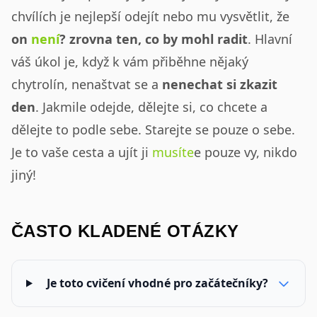
chvílích je nejlepší odejít nebo mu vysvětlit, že
on
není
? zrovna ten, co by mohl radit
. Hlavní
váš úkol je, když k vám přiběhne nějaký
chytrolín, nenaštvat se a
nenechat si zkazit
den
. Jakmile odejde, dělejte si, co chcete a
dělejte to podle sebe. Starejte se pouze o sebe.
Je to vaše cesta a ujít ji
musíte
e pouze vy, nikdo
jiný!
ČASTO KLADENÉ OTÁZKY
Je toto cvičení vhodné pro začátečníky?