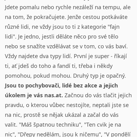
Jdete pomalu nebo rychle nezáleží na tempu, ale
na tom, že pokračujete. Jenže cestou potkáváte
různé lidi, ne vždy jsou to ti z kategorie "fajn
lidi".
Je jedno, jestli děláte něco pro své tělo
nebo se snažíte vzdělávat se v tom, co vás baví.
Vždy najdete dva typy lidí. První je super - říkají
ti, ať jdeš do toho a fandí ti, třeba i někdy
pomohou, pokud mohou. Druhý typ je opačný.
Jsou to pochybovači, lidé bez akce a jejich
úkolem je vás nas.at.
Začnou do vás tlačit jejich
pravdu, o kterou vůbec nestojíte, neptali jste se
na nic, prostě se nějak ukázal a začal do vás
valit. "Máš špatnou techniku", "Ten cvik je na
nic", "Dřepy nedělám, jsou k ničemu", "V pondělí