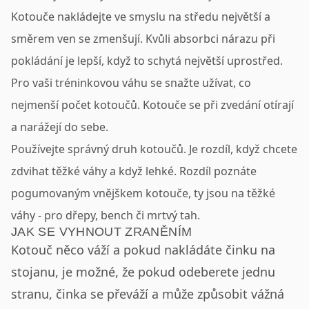
Kotouče nakládejte ve smyslu na středu největší a
směrem ven se zmenšují. Kvůli absorbci nárazu při
pokládání je lepší, když to schytá největší uprostřed.
Pro vaši tréninkovou váhu se snažte užívat, co
nejmenší počet kotoučů. Kotouče se při zvedání otírají
a narážejí do sebe.
Používejte správný druh kotoučů. Je rozdíl, když chcete
zdvihat těžké váhy a když lehké. Rozdíl poznáte
pogumovaným vnějškem kotouče, ty jsou na těžké
váhy - pro dřepy, bench či mrtvý tah.
JAK SE VYHNOUT ZRANĚNÍM
Kotouč něco váží a pokud nakládáte činku na
stojanu, je možné, že pokud odeberete jednu
stranu, činka se převáží a může způsobit vážná