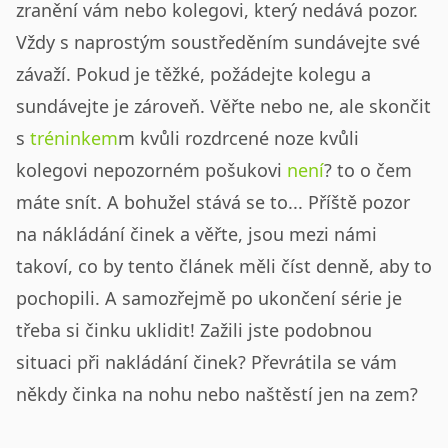
zranění vám nebo kolegovi, který nedává pozor.
Vždy s naprostým soustředěním sundávejte své
závaží. Pokud je těžké, požádejte kolegu a
sundávejte je zároveň. Věřte nebo ne, ale skončit
s
tréninkem
m kvůli rozdrcené noze kvůli
kolegovi nepozorném pošukovi
není
? to o čem
máte snít. A bohužel stává se to... Příště pozor
na nákládání činek a věřte, jsou mezi námi
takoví, co by tento článek měli číst denně, aby to
pochopili. A samozřejmě po ukončení série je
třeba si činku uklidit! Zažili jste podobnou
situaci při nakládání činek? Převrátila se vám
někdy činka na nohu nebo naštěstí jen na zem?