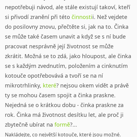
nepotřebuji návod, ale stále existují takoví, kteří
si přivodí zranění při této
činnosti
i. Než vejdete
do posilovny znovu, přečtěte si, jak na to.
Činka
se může také časem unavit a když se s ní bude
pracovat nesprávně její životnost se může
zkrátit. Možná se to zdá, jako hloupost, ale činka
se s každým zvednutím, položením a cinknutím
kotouče opotřebovává a tvoří se na ní
mikrotrhlinky,
které
? nejsou okem vidět a právě
ty se mohou časem spojit a činka praskne.
Nejedná se o krátkou dobu - činka praskne za
rok. Činka má životnost desítku let, ale proč ji
zbytečně ubírat na
formě
?...
Nakládejte, co největší kotouče, které jsou možné.