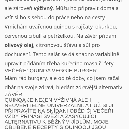
ale zároveň
výživný
. Můžu ho připravit doma a
vzít si ho s sebou do práce nebo na cesty.
Vmíchám uvařenou quinou s rajčaty, okurkou,
červenou cibulí a petrželkou. Na závěr přidám
olivový olej
, citronovou šťávu a sůl pro
dochucení. Tento salát se dá snadno variabilně
upravit přidáním třeba kuřecího masa či fety.
VEČEŘE: QUINOA VEGGIE BURGER
Mám rád burgery, ale od té doby, co jsem začal
dbát na svoje zdraví, hledám zdravější alternativ
ZÁVĚR
QUINOA JE NEJEN VÝŽIVNÁ ALE I
NEUVĚŘITELNĚ UNIVERZÁLNÍ. AŤ UŽ SI JI
PŘIPRAVÍTE NA SNÍDANI OBĚD ČI VEČEŘI
VŽDY PŘINÁŠÍ SVĚŽÍ A ZASYCUJÍCÍ
ALTERNATIVU K BĚŽNÝM JÍDLŮM. MOJE
OBLÍBENÉ RECEPTY S QUINOOU JSOU