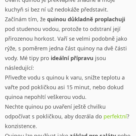
kuchyň si bez ní už nedokáže představit.
Začínám tím, že
quinou důkladně proplachuji
pod studenou vodou, protože to odstraní její
přirozenou horkost. Vaří se velmi podobně jako
rýže, s poměrem jedna část quinoy na dvě části
vody. Mé tipy pro
ideální přípravu
jsou
následující:
Přiveďte vodu s quinou k varu, snižte teplotu a
vařte pod pokličkou asi 15 minut, nebo dokud
quinoa nepohltí veškerou vodu.
Nechte quinou po uvaření ještě chvilku
odpočívat s pokličkou, aby dozrála do
perfektní
?
konzistence.
Quinou lze používat jako
základ pro saláty
nebo