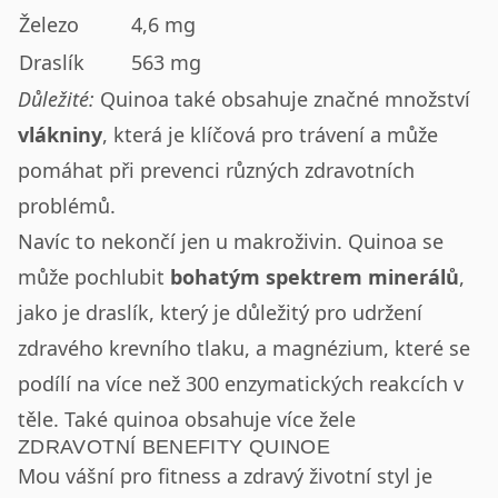
Železo
4,6 mg
Draslík
563 mg
Důležité:
Quinoa také obsahuje značné množství
vlákniny
, která je klíčová pro trávení a může
pomáhat při prevenci různých zdravotních
problémů.
Navíc to nekončí jen u makroživin. Quinoa se
může pochlubit
bohatým spektrem minerálů
,
jako je draslík, který je důležitý pro udržení
zdravého krevního tlaku, a magnézium, které se
podílí na více než 300 enzymatických reakcích v
těle. Také quinoa obsahuje více žele
ZDRAVOTNÍ BENEFITY QUINOE
Mou vášní pro fitness a zdravý životní styl je