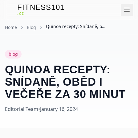
FITNESS101
F
.CZ
Quinoa recepty: Snídaně, oběd i večeře za 30 minut
Home
Blog
blog
QUINOA RECEPTY:
SNÍDANĚ, OBĚD I
VEČEŘE ZA 30 MINUT
Editorial Team
•
January 16, 2024