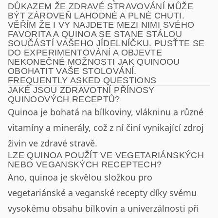
DŮKAZEM ŽE ZDRAVÉ STRAVOVÁNÍ MŮŽE
BÝT ZÁROVEŇ LAHODNÉ A PLNÉ CHUTI.
VĚŘÍM ŽE I VY NAJDETE MEZI NIMI SVÉHO
FAVORITA A QUINOA SE STANE STÁLOU
SOUČÁSTÍ VAŠEHO JÍDELNÍČKU. PUSŤTE SE
DO EXPERIMENTOVÁNÍ A OBJEVTE
NEKONEČNÉ MOŽNOSTI JAK QUINOOU
OBOHATIT VAŠE STOLOVÁNÍ.
FREQUENTLY ASKED QUESTIONS
JAKÉ JSOU ZDRAVOTNÍ PŘÍNOSY
QUINOOVÝCH RECEPTŮ?
Quinoa je bohatá na bílkoviny, vlákninu a různé
vitamíny a minerály, což z ní činí vynikající zdroj
živin ve zdravé stravě.
LZE QUINOA POUŽÍT VE VEGETARIÁNSKÝCH
NEBO VEGANSKÝCH RECEPTECH?
Ano, quinoa je skvělou složkou pro
vegetariánské a veganské recepty díky svému
vysokému obsahu bílkovin a univerzálnosti při