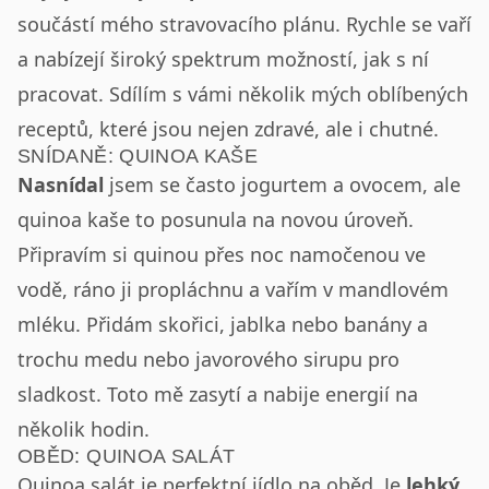
součástí mého stravovacího plánu. Rychle se vaří
a nabízejí široký spektrum možností, jak s ní
pracovat. Sdílím s vámi několik mých oblíbených
receptů, které jsou nejen zdravé, ale i chutné.
SNÍDANĚ: QUINOA KAŠE
Nasnídal
jsem se často jogurtem a ovocem, ale
quinoa kaše to posunula na novou úroveň.
Připravím si quinou přes noc namočenou ve
vodě, ráno ji propláchnu a vařím v mandlovém
mléku. Přidám skořici, jablka nebo banány a
trochu medu nebo javorového sirupu pro
sladkost. Toto mě zasytí a nabije energií na
několik hodin.
OBĚD: QUINOA SALÁT
Quinoa salát je perfektní jídlo na oběd. Je
lehký
,