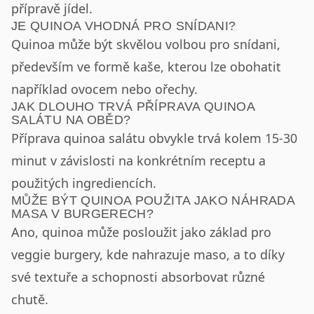
přípravě jídel.
JE QUINOA VHODNÁ PRO SNÍDANI?
Quinoa může být skvělou volbou pro snídani,
především ve formě kaše, kterou lze obohatit
například ovocem nebo ořechy.
JAK DLOUHO TRVÁ PŘÍPRAVA QUINOA
SALÁTU NA OBĚD?
Příprava quinoa salátu obvykle trvá kolem 15-30
minut v závislosti na konkrétním receptu a
použitých ingrediencích.
MŮŽE BÝT QUINOA POUŽITA JAKO NÁHRADA
MASA V BURGERECH?
Ano, quinoa může posloužit jako základ pro
veggie burgery, kde nahrazuje maso, a to díky
své textuře a schopnosti absorbovat různé
chutě.