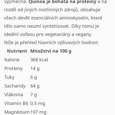
výjimečná.
Quinoa je bohatá na proteiny
a na
rozdíl od jiných rostlinných zdrojů, obsahuje
všech devět esenciálních aminokyselin, které
tělo samo neumí syntetizovat. Díky tomu je
ideální volbou pro vegetariány a vegany.
Níže je přehled hlavních výživových hodnot:
Nutrient
Množství na 100 g
Kalorie
368 kcal
Proteiny
14 g
Tuky
6 g
Sacharidy
64 g
Vláknina
7 g
Vitamin B6
0,5 mg
Magnézium
197 mg