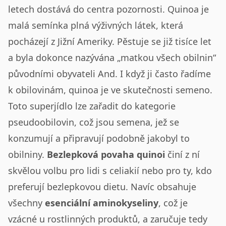
letech dostává do centra pozornosti. Quinoa je
malá semínka plná výživných látek, která
pocházejí z Jižní Ameriky. Pěstuje se již tisíce let
a byla dokonce nazývána „matkou všech obilnin“
původními obyvateli And. I když ji často řadíme
k obilovinám, quinoa je ve skutečnosti semeno.
Toto superjídlo lze zařadit do kategorie
pseudoobilovin, což jsou semena, jež se
konzumují a připravují podobně jakobyl to
obilniny.
Bezlepková povaha quinoi
činí z ní
skvělou volbu pro lidi s celiakií nebo pro ty, kdo
preferují bezlepkovou dietu. Navíc obsahuje
všechny
esenciální aminokyseliny
, což je
vzácné u rostlinných produktů, a zaručuje tedy