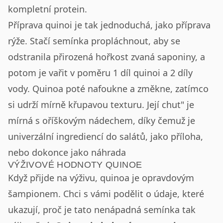
kompletní protein.
Příprava quinoi je tak jednoduchá, jako příprava
rýže. Stačí semínka propláchnout, aby se
odstranila přirozená hořkost zvaná saponiny, a
potom je vařit v poměru 1 díl quinoi a 2 díly
vody. Quinoa poté nafoukne a změkne, zatímco
si udrží mírně křupavou texturu. Její chut" je
mírná s oříškovým nádechem, díky čemuž je
univerzální ingrediencí do salátů, jako příloha,
nebo dokonce jako náhrada
VÝŽIVOVÉ HODNOTY QUINOE
Když přijde na výživu, quinoa je opravdovým
šampionem. Chci s vámi podělit o údaje, které
ukazují, proč je tato nenápadná semínka tak