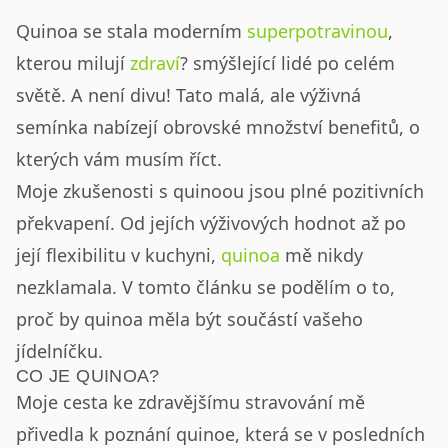
Quinoa se stala moderním
superpotravinou
,
kterou milují
zdraví
? smýšlející lidé po celém
světě. A není divu! Tato malá, ale výživná
semínka nabízejí obrovské množství benefitů, o
kterých vám musím říct.
Moje zkušenosti s quinoou jsou plné pozitivních
překvapení. Od jejích výživových hodnot až po
její flexibilitu v kuchyni,
quinoa
mě nikdy
nezklamala. V tomto článku se podělím o to,
proč by quinoa měla být součástí vašeho
jídelníčku.
CO JE QUINOA?
Moje cesta ke zdravějšímu stravování mě
přivedla k poznání quinoe, která se v posledních