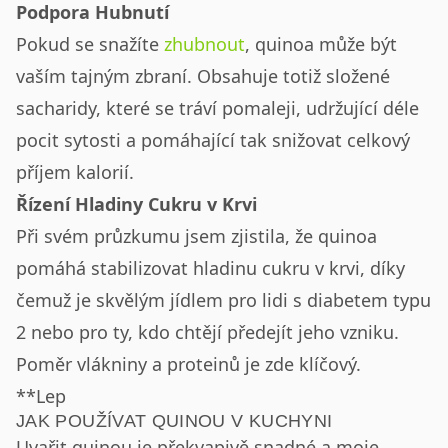
Podpora Hubnutí
Pokud se snažíte
zhubnout
, quinoa může být
vaším tajným zbraní. Obsahuje totiž složené
sacharidy, které se tráví pomaleji, udržující déle
pocit sytosti a pomáhající tak snižovat celkový
příjem kalorií.
Řízení Hladiny Cukru v Krvi
Při svém průzkumu jsem zjistila, že quinoa
pomáhá stabilizovat hladinu cukru v krvi, díky
čemuž je skvělým jídlem pro lidi s diabetem typu
2 nebo pro ty, kdo chtějí předejít jeho vzniku.
Poměr vlákniny a proteinů je zde klíčový.
**Lep
JAK POUŽÍVAT QUINOU V KUCHYNI
Uvařit quinou je překvapivě snadné a moje