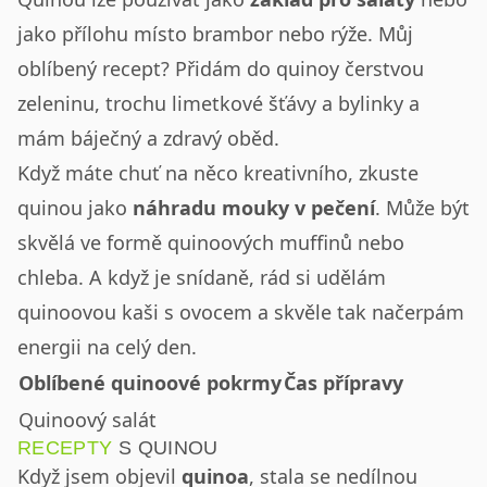
jako přílohu místo brambor nebo rýže. Můj
oblíbený recept? Přidám do quinoy čerstvou
zeleninu, trochu limetkové šťávy a bylinky a
mám báječný a zdravý oběd.
Když máte chuť na něco kreativního, zkuste
quinou jako
náhradu mouky v pečení
. Může být
skvělá ve formě quinoových muffinů nebo
chleba. A když je snídaně, rád si udělám
quinoovou kaši s ovocem a skvěle tak načerpám
energii na celý den.
Oblíbené quinoové pokrmy
Čas přípravy
Quinoový salát
RECEPTY
S QUINOU
Když jsem objevil
quinoa
, stala se nedílnou