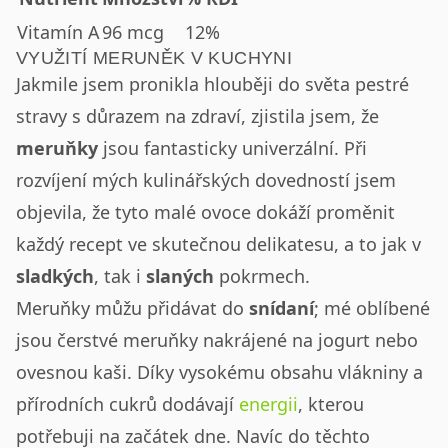
Vitamín A
96 mcg
12%
VYUŽITÍ MERUNĚK V KUCHYNI
Jakmile jsem pronikla hlouběji do světa pestré
stravy s důrazem na zdraví, zjistila jsem, že
meruňky
jsou fantasticky univerzální. Při
rozvíjení mých kulinářských dovedností jsem
objevila, že tyto malé ovoce dokáží proměnit
každý recept ve skutečnou delikatesu, a to jak v
sladkých
, tak i
slaných
pokrmech.
Meruňky můžu přidávat do
snídaní
; mé oblíbené
jsou čerstvé meruňky nakrájené na jogurt nebo
ovesnou kaši. Díky vysokému obsahu vlákniny a
přírodních cukrů dodávají
energii
, kterou
potřebuji na začátek dne. Navíc do těchto