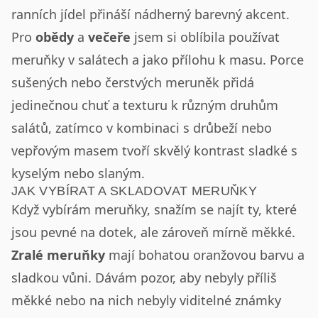
ranních jídel přináší nádherný barevný akcent.
Pro
obědy
a
večeře
jsem si oblíbila používat
meruňky v salátech a jako přílohu k masu. Porce
sušených nebo čerstvých meruněk přidá
jedinečnou chuť a texturu k různým druhům
salátů, zatímco v kombinaci s drůbeží nebo
vepřovým masem tvoří skvělý kontrast sladké s
kyselým nebo slaným.
JAK VYBÍRAT A SKLADOVAT MERUŇKY
Když vybírám meruňky, snažím se najít ty, které
jsou pevné na dotek, ale zároveň mírně měkké.
Zralé meruňky
mají bohatou oranžovou barvu a
sladkou vůni. Dávám pozor, aby nebyly příliš
měkké nebo na nich nebyly viditelné známky