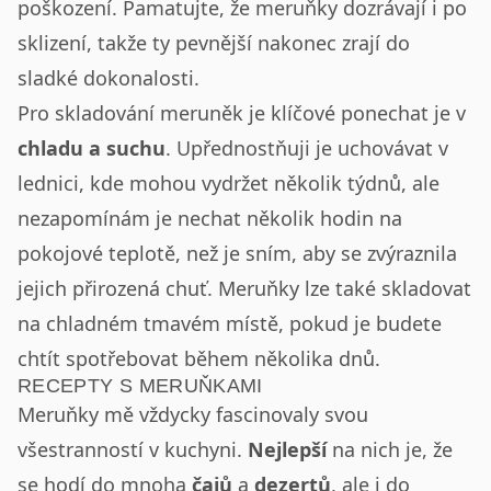
poškození. Pamatujte, že meruňky dozrávají i po
sklizení, takže ty pevnější nakonec zrají do
sladké dokonalosti.
Pro skladování meruněk je klíčové ponechat je v
chladu a suchu
. Upřednostňuji je uchovávat v
lednici, kde mohou vydržet několik týdnů, ale
nezapomínám je nechat několik hodin na
pokojové teplotě, než je sním, aby se zvýraznila
jejich přirozená chuť. Meruňky lze také skladovat
na chladném tmavém místě, pokud je budete
chtít spotřebovat během několika dnů.
RECEPTY S MERUŇKAMI
Meruňky mě vždycky fascinovaly svou
všestranností v kuchyni.
Nejlepší
na nich je, že
se hodí do mnoha
čajů
a
dezertů
, ale i do