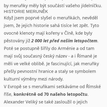
by meruňky měly být součástí vašeho jídelníčku.
HISTORIE MERUNĚK
Když jsem poprvé slyšel o meruňkách, nevěděl
jsem, že jejich historie sahá tisíce let zpět. Tyto
ovocné klenoty mají kořeny v Číně, kde byly
pěstovány již
2 000 let před naším letopočtem
.
Poté se postupně šířily do Arménie a od tam
mají svůj současný český název - a i Římané je
měli ve velké oblibě. Je fascinující, jak meruňky
přešly pevnostní hranice a staly se symbolem
kulturní výměny mezi národy.
V Evropě se s meruňkami setkáváme od Římské
říše,
konkrétně od 70 našeho letopočtu
.
Alexander Veliký se také zasloužil o jejich