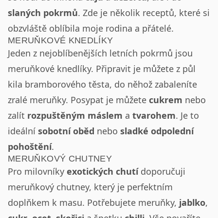
slaných pokrmů
. Zde je několik receptů, které si
obzvláště oblíbila moje rodina a přátelé.
MERUŇKOVÉ KNEDLÍKY
Jeden z nejoblíbenějších letních pokrmů jsou
meruňkové knedlíky. Připravit je můžete z půl
kila bramborového těsta, do něhož zabaleníte
zralé meruňky. Posypat je můžete
cukrem
nebo
zalít
rozpuštěným máslem
a
tvarohem
. Je to
ideální
sobotní oběd
nebo
sladké odpolední
pohoštění
.
MERUŇKOVÝ CHUTNEY
Pro milovníky
exotických chutí
doporučuji
meruňkový chutney, který je perfektním
doplňkem k masu. Potřebujete meruňky,
jablko
,