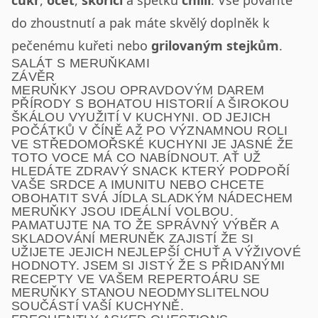
cukr
,
ocet
,
skořici
a špetku
chilli
. Vše povaříte
do zhoustnutí a pak máte skvělý doplněk k
pečenému kuřeti nebo
grilovaným stejkům
.
SALÁT S MERUŇKAMI
ZÁVĚR
MERUŇKY JSOU OPRAVDOVÝM DAREM
PŘÍRODY S BOHATOU HISTORIÍ A ŠIROKOU
ŠKÁLOU VYUŽITÍ V KUCHYNI. OD JEJICH
POČÁTKŮ V ČÍNĚ AŽ PO VÝZNAMNOU ROLI
VE STŘEDOMOŘSKÉ KUCHYNI JE JASNÉ ŽE
TOTO VOCE MÁ CO NABÍDNOUT. AŤ UŽ
HLEDÁTE ZDRAVÝ SNACK KTERÝ PODPOŘÍ
VAŠE SRDCE A IMUNITU NEBO CHCETE
OBOHATIT SVÁ JÍDLA SLADKÝM NÁDECHEM
MERUŇKY JSOU IDEÁLNÍ VOLBOU.
PAMATUJTE NA TO ŽE SPRÁVNÝ VÝBĚR A
SKLADOVÁNÍ MERUNĚK ZAJISTÍ ŽE SI
UŽIJETE JEJICH NEJLEPŠÍ CHUŤ A VÝŽIVOVÉ
HODNOTY. JSEM SI JISTÝ ŽE S PŘIDANÝMI
RECEPTY VE VAŠEM REPERTOÁRU SE
MERUŇKY STANOU NEODMYSLITELNOU
SOUČÁSTÍ VAŠÍ KUCHYNĚ.