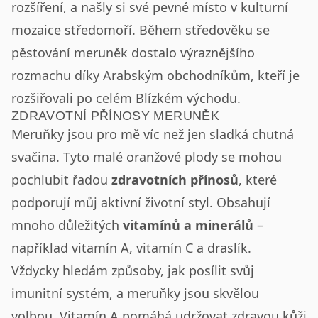
rozšíření, a našly si své pevné místo v kulturní
mozaice středomoří. Během středověku se
pěstování meruněk dostalo výraznějšího
rozmachu díky Arabským obchodníkům, kteří je
rozšiřovali po celém Blízkém východu.
ZDRAVOTNÍ PŘÍNOSY MERUNĚK
Meruňky jsou pro mě víc než jen sladká chutná
svačina. Tyto malé oranžové plody se mohou
pochlubit řadou
zdravotních přínosů
, které
podporují můj aktivní životní styl. Obsahují
mnoho důležitých
vitamínů a minerálů
–
například vitamín A, vitamín C a draslík.
Vždycky hledám způsoby, jak posílit svůj
imunitní systém, a meruňky jsou skvělou
volbou. Vitamín A pomáhá udržovat zdravou kůži