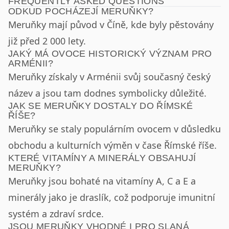
FREQUENTLY ASKED QUESTIONS
ODKUD POCHÁZEJÍ MERUŇKY?
Meruňky mají původ v Číně, kde byly pěstovány
již před 2 000 lety.
JAKÝ MÁ OVOCE HISTORICKÝ VÝZNAM PRO
ARMÉNII?
Meruňky získaly v Arménii svůj současný český
název a jsou tam dodnes symbolicky důležité.
JAK SE MERUŇKY DOSTALY DO ŘÍMSKÉ
ŘÍŠE?
Meruňky se staly populárním ovocem v důsledku
obchodu a kulturních výměn v čase Římské říše.
KTERÉ VITAMÍNY A MINERÁLY OBSAHUJÍ
MERUŇKY?
Meruňky jsou bohaté na vitamíny A, C a E a
minerály jako je draslík, což podporuje imunitní
systém a zdraví srdce.
JSOU MERUŇKY VHODNÉ I PRO SLANÁ