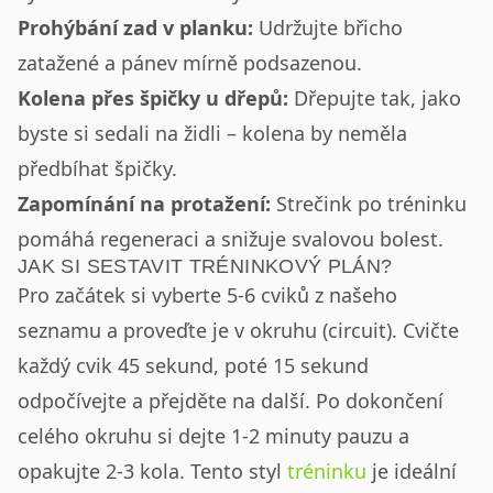
Prohýbání zad v planku:
Udržujte břicho
zatažené a pánev mírně podsazenou.
Kolena přes špičky u dřepů:
Dřepujte tak, jako
byste si sedali na židli – kolena by neměla
předbíhat špičky.
Zapomínání na protažení:
Strečink po tréninku
pomáhá regeneraci a snižuje svalovou bolest.
JAK SI SESTAVIT TRÉNINKOVÝ PLÁN?
Pro začátek si vyberte 5-6 cviků z našeho
seznamu a proveďte je v okruhu (circuit). Cvičte
každý cvik 45 sekund, poté 15 sekund
odpočívejte a přejděte na další. Po dokončení
celého okruhu si dejte 1-2 minuty pauzu a
opakujte 2-3 kola. Tento styl
tréninku
je ideální