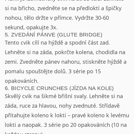
si na břicho, zvedněte se na předloktí a špičky
nohou, tělo držte v přímce. Vydržte 30-60
sekund, opakujte 3x.
5. ZVEDÁNÍ PÁNVE (GLUTE BRIDGE)
Tento cvik cílí na hýždě a spodní část zad.
Lehněte si na záda, pokrčte kolena, chodidla na
zemi. Zvedněte pánev nahoru, stiskněte hýždě a
pomalu spouštějte dolů. 3 série po 15
opakováních.
6. BICYCLE CRUNCHES (JÍZDA NA KOLE)
Skvělý cvik na šikmé břišní svaly. Lehněte si na
záda, ruce za hlavou, nohy zvednuté. Střídavě
přitahujte koleno k lokti – pravé koleno k levému
lokti a naopak. 3 série po 20 opakováních (10 na