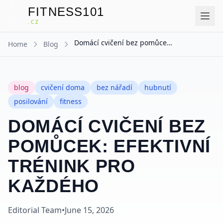
FITNESS101
F
.CZ
Domácí cvičení bez pomůcek: Efektivní trénink pro každého
Home
Blog
blog
cvičení doma
bez nářadí
hubnutí
posilování
fitness
DOMÁCÍ CVIČENÍ BEZ
POMŮCEK: EFEKTIVNÍ
TRÉNINK PRO
KAŽDÉHO
Editorial Team
•
June 15, 2026