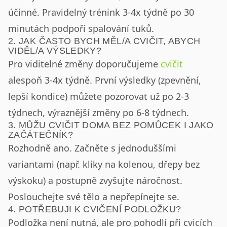
účinné. Pravidelný trénink 3-4x týdně po 30
minutách podpoří spalování tuků.
2. JAK ČASTO BYCH MĚL/A CVIČIT, ABYCH
VIDĚL/A VÝSLEDKY?
Pro viditelné změny doporučujeme
cvičit
alespoň 3-4x týdně. První výsledky (zpevnění,
lepší kondice) můžete pozorovat už po 2-3
týdnech, výraznější změny po 6-8 týdnech.
3. MŮŽU CVIČIT DOMA BEZ POMŮCEK I JAKO
ZAČÁTEČNÍK?
Rozhodně ano. Začněte s jednoduššími
variantami (např. kliky na kolenou, dřepy bez
výskoku) a postupně zvyšujte náročnost.
Poslouchejte své tělo a nepřepínejte se.
4. POTŘEBUJI K CVIČENÍ PODLOŽKU?
Podložka není nutná, ale pro pohodlí při cvicích