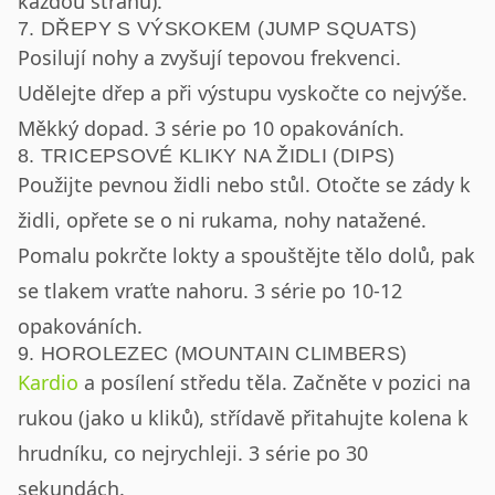
každou stranu).
7. DŘEPY S VÝSKOKEM (JUMP SQUATS)
Posilují nohy a zvyšují tepovou frekvenci.
Udělejte dřep a při výstupu vyskočte co nejvýše.
Měkký dopad. 3 série po 10 opakováních.
8. TRICEPSOVÉ KLIKY NA ŽIDLI (DIPS)
Použijte pevnou židli nebo stůl. Otočte se zády k
židli, opřete se o ni rukama, nohy natažené.
Pomalu pokrčte lokty a spouštějte tělo dolů, pak
se tlakem vraťte nahoru. 3 série po 10-12
opakováních.
9. HOROLEZEC (MOUNTAIN CLIMBERS)
Kardio
a posílení středu těla. Začněte v pozici na
rukou (jako u kliků), střídavě přitahujte kolena k
hrudníku, co nejrychleji. 3 série po 30
sekundách.