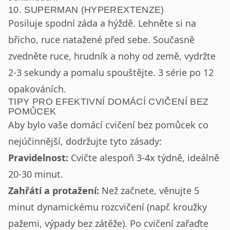
10. SUPERMAN (HYPEREXTENZE)
Posiluje spodní záda a hýždě. Lehněte si na
břicho, ruce natažené před sebe. Současně
zvedněte ruce, hrudník a nohy od země, vydržte
2-3 sekundy a pomalu spouštějte. 3 série po 12
opakováních.
TIPY PRO EFEKTIVNÍ DOMÁCÍ CVIČENÍ BEZ
POMŮCEK
Aby bylo vaše domácí cvičení bez pomůcek co
nejúčinnější, dodržujte tyto zásady:
Pravidelnost:
Cvičte alespoň 3-4x týdně, ideálně
20-30 minut.
Zahřátí a protažení:
Než začnete, věnujte 5
minut dynamickému rozcvičení (např. kroužky
pažemi, výpady bez zátěže). Po cvičení zařaďte