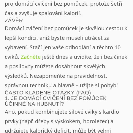
pro domácí cvičení bez pomůcek, protože šetří
čas a zvyšuje spalování kalorií.
ZÁVĚR
Domácí cvičení bez pomůcek je skvělou cestou k
lepší kondici, aniž byste museli utrácet za
vybavení. Stačí jen vaše odhodlání a těchto 10
cviků.
Začněte
ještě dnes a uvidíte, že i bez činek
a posilovny můžete dosáhnout skvělých
výsledků. Nezapomeňte na pravidelnost,
správnou techniku a hlavně – užijte si pohyb!
ČASTO KLADENÉ OTÁZKY (FAQ)
1. JE DOMÁCÍ CVIČENÍ BEZ POMŮCEK
ÚČINNÉ NA HUBNUTÍ?
Ano, pokud kombinujete silové cviky s kardio
prvky (např. dřepy s výskokem, horolezec) a
udržujete kalorický deficit, může být velmi