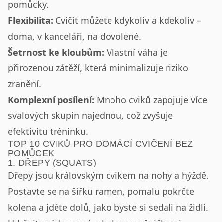
pomůcky.
Flexibilita:
Cvičit můžete kdykoliv a kdekoliv –
doma, v kanceláři, na dovolené.
Šetrnost ke kloubům:
Vlastní váha je
přirozenou zátěží, která minimalizuje riziko
zranění.
Komplexní posílení:
Mnoho cviků zapojuje více
svalových skupin najednou, což zvyšuje
efektivitu tréninku.
TOP 10 CVIKŮ PRO DOMÁCÍ CVIČENÍ BEZ
POMŮCEK
1. DŘEPY (SQUATS)
Dřepy jsou královským cvikem na nohy a hýždě.
Postavte se na šířku ramen, pomalu pokrčte
kolena a jděte dolů, jako byste si sedali na židli.