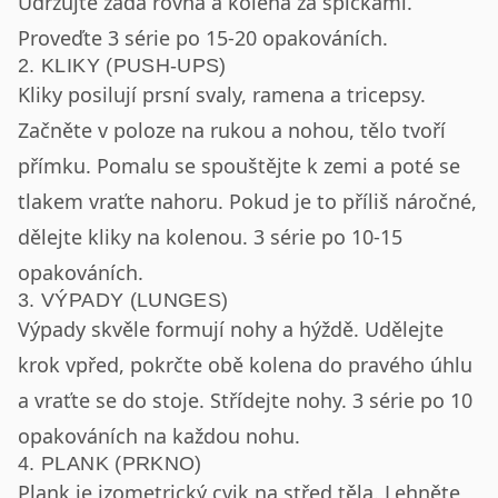
Udržujte záda rovná a kolena za špičkami.
Proveďte 3 série po 15-20 opakováních.
2. KLIKY (PUSH-UPS)
Kliky posilují prsní svaly, ramena a tricepsy.
Začněte v poloze na rukou a nohou, tělo tvoří
přímku. Pomalu se spouštějte k zemi a poté se
tlakem vraťte nahoru. Pokud je to příliš náročné,
dělejte kliky na kolenou. 3 série po 10-15
opakováních.
3. VÝPADY (LUNGES)
Výpady skvěle formují nohy a hýždě. Udělejte
krok vpřed, pokrčte obě kolena do pravého úhlu
a vraťte se do stoje. Střídejte nohy. 3 série po 10
opakováních na každou nohu.
4. PLANK (PRKNO)
Plank je izometrický cvik na střed těla. Lehněte