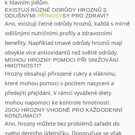
k hlavním jídlům.
EXISTUJÍ RŮZNÉ ODRŮDY HROZNŮ S
ODLIŠNÝMI
PŘÍNOSY
SY PRO ZDRAVÍ?
Ano, existují četné odrůdy hroznů, každá s mírně
odlišnými nutričními profily a zdravotními
benefity. Například tmavé odrůdy hroznů mají
obvykle více antioxidantů než světlé odrůdy.
MOHOU HROZNY POMOCI PŘI SNIŽOVÁNÍ
HMOTNOSTI?
Hrozny obsahují přirozené cukry a vlákninu,
které mohou pomoci s pocitem nasycení a
předejití přejídání. V rámci vyvážené diety
mohou napomoci ke kontrole hmotnosti.
JSOU HROZNY VHODNÉ PRO KAŽDODENNÍ
KONZUMACI?
Ano, hrozny můžete bez problémů zařadit do
svého denního jídelníčku. Doporučuje se však