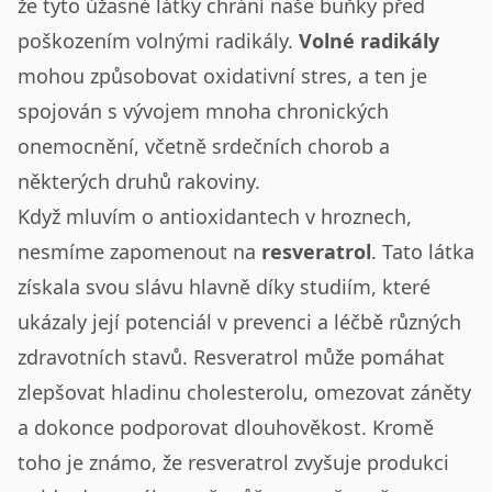
že tyto úžasné látky chrání naše buňky před
poškozením volnými radikály.
Volné radikály
mohou způsobovat oxidativní stres, a ten je
spojován s vývojem mnoha chronických
onemocnění, včetně srdečních chorob a
některých druhů rakoviny.
Když mluvím o antioxidantech v hroznech,
nesmíme zapomenout na
resveratrol
. Tato látka
získala svou slávu hlavně díky studiím, které
ukázaly její potenciál v prevenci a léčbě různých
zdravotních stavů. Resveratrol může pomáhat
zlepšovat hladinu cholesterolu, omezovat záněty
a dokonce podporovat dlouhověkost. Kromě
toho je známo, že resveratrol zvyšuje produkci