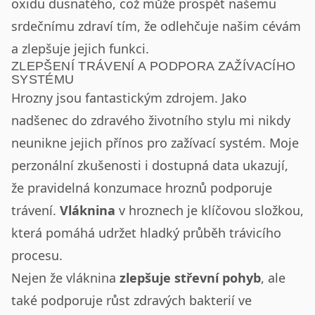
oxidu dusnatého, což může prospět našemu
srdečnímu zdraví tím, že odlehčuje našim cévám
a zlepšuje jejich funkci.
ZLEPŠENÍ TRÁVENÍ A PODPORA ZAŽÍVACÍHO
SYSTÉMU
Hrozny jsou fantastickým zdrojem. Jako
nadšenec do zdravého životního stylu mi nikdy
neunikne jejich přínos pro zažívací systém. Moje
perzonální zkušenosti i dostupná data ukazují,
že pravidelná konzumace hroznů podporuje
trávení.
Vláknina
v hroznech je klíčovou složkou,
která pomáhá udržet hladký průběh trávicího
procesu.
Nejen že vláknina
zlepšuje střevní pohyb
, ale
také podporuje růst zdravých bakterií ve