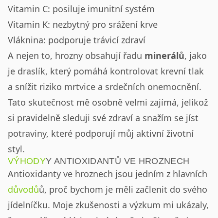
Vitamin C: posiluje imunitní systém
Vitamin K: nezbytný pro srážení krve
Vláknina: podporuje trávicí zdraví
A nejen to, hrozny obsahují řadu
minerálů
, jako
je draslík, který pomáhá kontrolovat krevní tlak
a snížit riziko mrtvice a srdečních onemocnění.
Tato skutečnost mě osobně velmi zajímá, jelikož
si pravidelně sleduji své zdraví a snažím se jíst
potraviny, které podporují můj aktivní životní
styl.
VÝHODY
Y ANTIOXIDANTŮ VE HROZNECH
Antioxidanty ve hroznech jsou jedním z hlavních
důvodů
ů, proč bychom je měli začlenit do svého
jídelníčku. Moje zkušenosti a výzkum mi ukázaly,