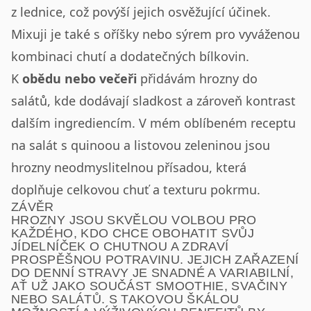
z lednice, což povýší jejich osvěžující účinek.
Mixuji je také s oříšky nebo sýrem pro vyváženou
kombinaci chutí a dodatečných bílkovin.
K
obědu nebo večeři
přidávám hrozny do
salátů, kde dodávají sladkost a zároveň kontrast
dalším ingrediencím. V mém oblíbeném receptu
na salát s quinoou a listovou zeleninou jsou
hrozny neodmyslitelnou přísadou, která
doplňuje celkovou chuť a texturu pokrmu.
ZÁVĚR
HROZNY JSOU SKVĚLOU VOLBOU PRO
KAŽDÉHO, KDO CHCE OBOHATIT SVŮJ
JÍDELNÍČEK O CHUTNOU A ZDRAVÍ
PROSPĚŠNOU POTRAVINU. JEJICH ZAŘAZENÍ
DO DENNÍ STRAVY JE SNADNÉ A VARIABILNÍ,
AŤ UŽ JAKO SOUČÁST SMOOTHIE, SVAČINY
NEBO SALÁTŮ. S TAKOVOU ŠKÁLOU