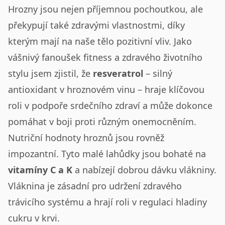
Hrozny jsou nejen příjemnou pochoutkou, ale
překypují také zdravými vlastnostmi, díky
kterým mají na naše tělo pozitivní vliv. Jako
vášnivý fanoušek fitness a zdravého životního
stylu jsem zjistil, že
resveratrol
– silný
antioxidant v hroznovém vinu – hraje klíčovou
roli v podpoře srdečního zdraví a může dokonce
pomáhat v boji proti různým onemocněním.
Nutriční hodnoty hroznů jsou rovněž
impozantní. Tyto malé lahůdky jsou bohaté na
vitamíny C a K
a nabízejí dobrou dávku vlákniny.
Vláknina je zásadní pro udržení zdravého
trávicího systému a hrají roli v regulaci hladiny
cukru v krvi.