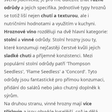
odrůdy
a jejich specifika. Jednotlivé typy hroznů
se totiž liší nejen
chutí a texturou
, ale i
nutričními hodnotami a využitím v kuchyni.
Hroznové víno
rozděluji na dvě hlavní kategorie:
stolní
a
vinné
odrůdy. Stolní hrozny jsou ty,
které konzumuji nejčastěji čerstvé kvůli jejich
sladké chuti
a příjemné konzistenci. Mezi
populární stolní odrůdy patří 'Thompson
Seedless', 'Flame Seedless' a 'Concord'. Tyto
odrůdy jsou fantastické pro přímou konzumaci,
přidání do salátů nebo jako chutný doplněk k
sýrům.
Na druhou stranu, vinné hrozny mají
více
tříslovin
a jsou obvykle kyselější, což je dělá