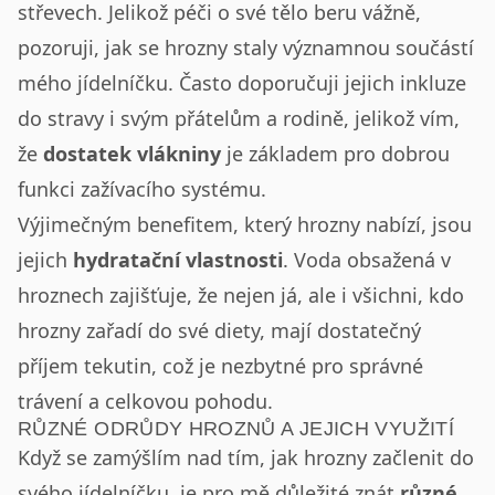
střevech. Jelikož péči o své tělo beru vážně,
pozoruji, jak se hrozny staly významnou součástí
mého jídelníčku. Často doporučuji jejich inkluze
do stravy i svým přátelům a rodině, jelikož vím,
že
dostatek vlákniny
je základem pro dobrou
funkci zažívacího systému.
Výjimečným benefitem, který hrozny nabízí, jsou
jejich
hydratační vlastnosti
. Voda obsažená v
hroznech zajišťuje, že nejen já, ale i všichni, kdo
hrozny zařadí do své diety, mají dostatečný
příjem tekutin, což je nezbytné pro správné
trávení a celkovou pohodu.
RŮZNÉ ODRŮDY HROZNŮ A JEJICH VYUŽITÍ
Když se zamýšlím nad tím, jak hrozny začlenit do
svého jídelníčku, je pro mě důležité znát
různé