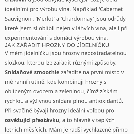
ideálními pro výrobu vína. Například 'Cabernet
Sauvignon', 'Merlot' a 'Chardonnay' jsou odrůdy,
které jsem si oblíbil nejen v láhvích vína, ale i při
experimentování s domácí výrobou vína.
JAK ZAŘADIT HROZNY DO JÍDELNÍČKU
V mém jídelníčku jsou hrozny nepostradatelnou
složkou, kterou lze zařadit různými způsoby.
Snídaňové smoothie
zařadíte na první místo v
mé ranní rutině, kde kombinuji hrozny s
oblíbeným ovocem a zeleninou, čímž získám
rychlou a výživnou snídani plnou antioxidantů.
Při svačině bývají hrozny ideální volbou pro
osvěžující přestávku
, a to hlavně v teplých
letních měsících. Mám je radši vychlazené přímo