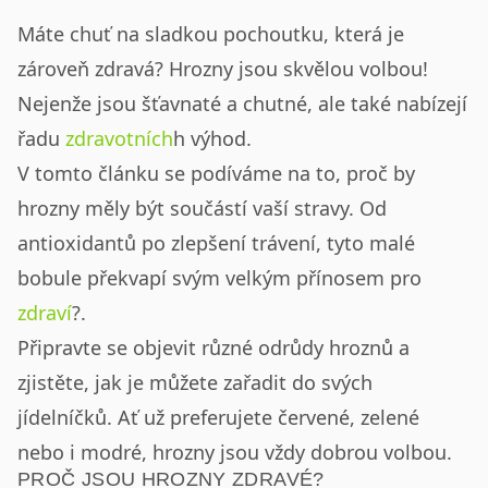
Máte chuť na sladkou pochoutku, která je
zároveň zdravá? Hrozny jsou skvělou volbou!
Nejenže jsou šťavnaté a chutné, ale také nabízejí
řadu
zdravotních
h výhod.
V tomto článku se podíváme na to, proč by
hrozny měly být součástí vaší stravy. Od
antioxidantů po zlepšení trávení, tyto malé
bobule překvapí svým velkým přínosem pro
zdraví
?.
Připravte se objevit různé odrůdy hroznů a
zjistěte, jak je můžete zařadit do svých
jídelníčků. Ať už preferujete červené, zelené
nebo i modré, hrozny jsou vždy dobrou volbou.
PROČ JSOU HROZNY ZDRAVÉ?