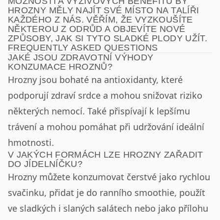
MOŽNOSTÍ A VÝŽIVOVÝCH BENEFITŮ BY
HROZNY MĚLY NAJÍT SVÉ MÍSTO NA TALÍŘI
KAŽDÉHO Z NÁS. VĚŘÍM, ŽE VYZKOUŠÍTE
NĚKTEROU Z ODRŮD A OBJEVÍTE NOVÉ
ZPŮSOBY, JAK SI TYTO SLADKÉ PLODY UŽÍT.
FREQUENTLY ASKED QUESTIONS
JAKÉ JSOU ZDRAVOTNÍ VÝHODY
KONZUMACE HROZNŮ?
Hrozny jsou bohaté na antioxidanty, které
podporují zdraví srdce a mohou snižovat riziko
některých nemocí. Také přispívají k lepšímu
trávení a mohou pomáhat při udržování ideální
hmotnosti.
V JAKÝCH FORMÁCH LZE HROZNY ZAŘADIT
DO JÍDELNÍČKU?
Hrozny můžete konzumovat čerstvé jako rychlou
svačinku, přidat je do ranního smoothie, použít
ve sladkých i slaných salátech nebo jako přílohu