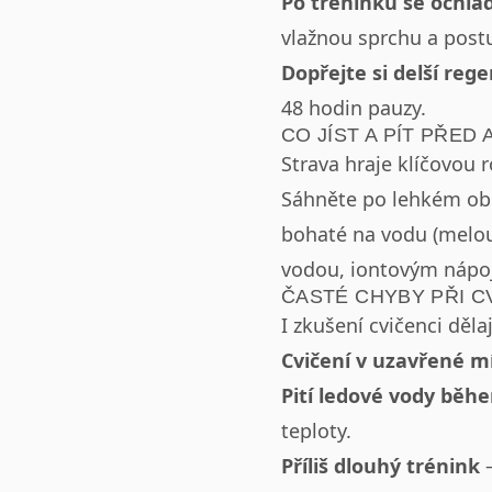
Po tréninku se ochla
vlažnou sprchu a post
Dopřejte si delší reg
48 hodin pauzy.
CO JÍST A PÍT PŘED
Strava hraje klíčovou r
Sáhněte po lehkém obč
bohaté na vodu (melou
vodou, iontovým nápoj
ČASTÉ CHYBY PŘI C
I zkušení cvičenci děla
Cvičení v uzavřené mí
Pití ledové vody běh
teploty.
Příliš dlouhý trénink
–