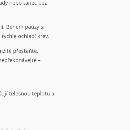
pady nebo tanec bez
í. Během pauzy si
rychle ochladí krev.
mžitě přestaňte.
 nepřekonávejte –
šují tělesnou teplotu a