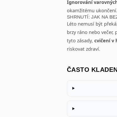
Ignorování varovných
okamžitému ukončení
SHRNUTÍ: JAK NA B
Léto nemusí být překáž
brzy ráno nebo večer, p
tyto zásady,
cvičení v
riskovat zdraví.
ČASTO KLADE