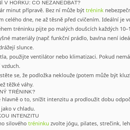
NÍ V HORKU: CO NEZANEDBAT?
ár minut přípravě. Bez ní může být
trénink
nebezpečn
 celého dne, ne až těsně před cvičením. Ideální je v
ěhem tréninku pijte po malých doušcích každých 10–
šné materiály (např. funkční prádlo, bavlna není ideál
drážejí slunce.
la, použijte ventilátor nebo klimatizaci. Pokud nemá
í vzduch.
stěte se, že podložka neklouže (potem může být kluz
ež těžké váhy.
NÝ TRÉNINK?
 hlavně o to, snížit intenzitu a prodloužit dobu odpo
 jako v chladu.
KOU INTENZITU
ho silového
tréninku
zvolte jógu, pilates, strečink, le