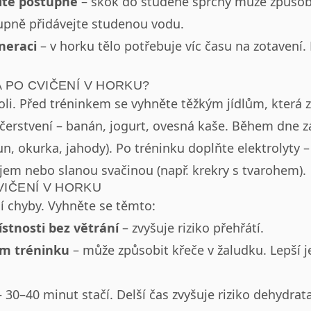
ďte postupně
– skok do studené sprchy může způsobit
upně přidávejte studenou vodu.
eneraci
– v horku tělo potřebuje víc času na zotavení.
 A PO CVIČENÍ V HORKU?
oli. Před tréninkem se vyhněte těžkým jídlům, která z
erstvení – banán, jogurt, ovesná kaše. Během dne z
n, okurka, jahody). Po tréninku doplňte elektrolyty 
em nebo slanou svačinou (např. krekry s tvarohem).
VIČENÍ V HORKU
jí chyby. Vyhněte se těmto:
stnosti bez větrání
– zvyšuje riziko přehřátí.
em tréninku
– může způsobit křeče v žaludku. Lepší 
 30–40 minut stačí. Delší čas zvyšuje riziko dehydrat