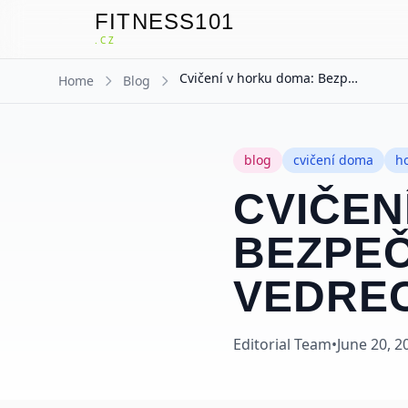
FITNESS101
F
.CZ
Cvičení v horku doma: Bezpečný trénink i při vedrech
Home
Blog
blog
cvičení doma
h
CVIČEN
BEZPEČ
VEDRE
Editorial Team
•
June 20, 2