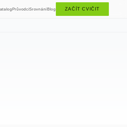
ZAČÍT CVIČIT
atalog
Průvodci
Srovnání
Blog