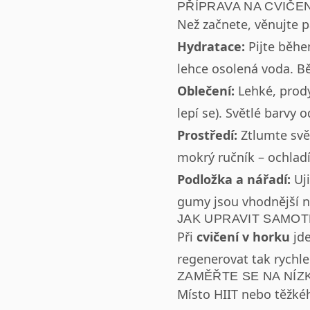
PŘÍPRAVA NA CVIČE
Než začnete, věnujte p
Hydratace:
Pijte během
lehce osolená voda. B
Oblečení:
Lehké, prody
lepí se). Světlé barvy o
Prostředí:
Ztlumte svět
mokrý ručník – ochlad
Podložka a nářadí:
Uji
gumy jsou vhodnější n
JAK UPRAVIT SAMOT
Při
cvičení v horku
jde
regenerovat tak rychle
ZAMĚŘTE SE NA NÍZ
Místo HIIT nebo těžké