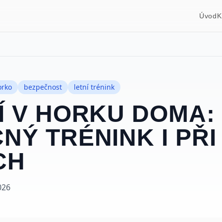
Úvod
K
orko
bezpečnost
letní trénink
Í V HORKU DOMA:
NÝ TRÉNINK I PŘI
CH
026