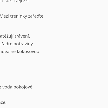
 šok. Dejte si
 Mezi tréninky zařaďte
atěžují trávení.
ařaďte potraviny
– ideálně kokosovou
je voda pokojové
ace.