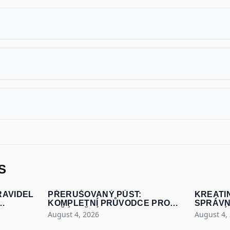
S
RAVIDEL
PŘERUŠOVANÝ PŮST:
KREATI
KOMPLETNÍ PRŮVODCE PRO
SPRÁVN
ZAČÁTEČNÍKY
MAXIMÁL
August 4, 2026
August 4,