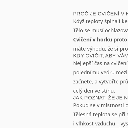
PROČ JE CVIČENÍ V
Když teploty šplhají ke
Tělo se musí ochlazova
Cvičení v horku
proto 
máte výhodu, že si pros
KDY CVIČIT, ABY VÁ
Nejlepší čas na cvičen
polednímu vedru mezi 1
začnete, a vytvořte prů
celý den ve stínu.
JAK POZNAT, ŽE JE 
Pokud se v místnosti cí
Tělesná teplota se při 
i vlhkost vzduchu – vy