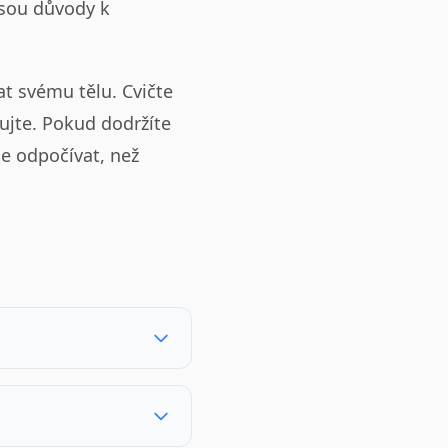
jsou důvody k
at svému tělu. Cvičte
žujte. Pokud dodržíte
je odpočívat, než