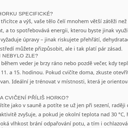
 HORKU SPECIFICKÉ?
 třicítce a výš, vaše tělo čelí mnohem větší zátěži ne
t, a to spotřebovává energii, kterou byste jinak využ
vyžaduje úpravy – jinak riskujete přehřátí, dehydrat
tředí můžete přizpůsobit, ale i tak platí pár zásad.
M NEBYLO ZLE?
í během veder je brzy ráno nebo pozdě večer, kdy tepl
1. a 15. hodinou. Pokud cvičíte doma, zkuste otevřít
van. Ideální je trénovat v místnosti, která je oriento
NA CVIČENÍ PŘÍLIŠ HORKO?
títe jako v sauně a potíte se už jen při sezení, raději 
aktivitě zvyšuje, a pokud je okolní teplota nad 30 °C, 
soká vlhkost brání odpařování potu, a tím i ochlazová