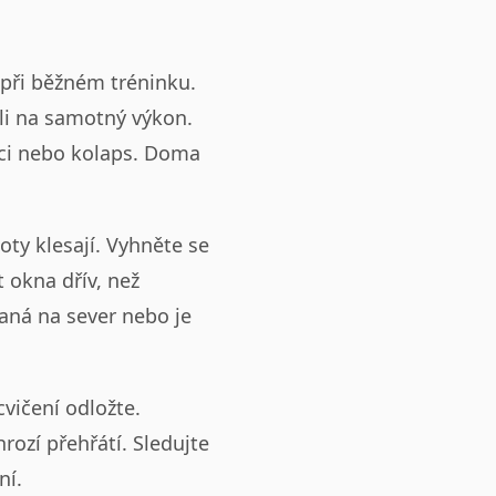
ž při běžném tréninku.
ili na samotný výkon.
aci nebo kolaps. Doma
oty klesají. Vyhněte se
 okna dřív, než
vaná na sever nebo je
cvičení odložte.
hrozí přehřátí. Sledujte
ní.