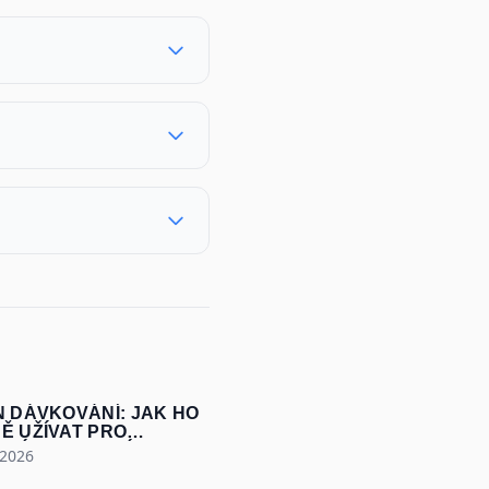
N DÁVKOVÁNÍ: JAK HO
Ě UŽÍVAT PRO
NÍ SVALY A SÍLU
 2026