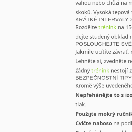
vahou nebo chůzi na m
skoků. Vysoká tepová f
KRÁTKÉ INTERVALY 
Rozdělte
trénink
na 15
dejte studený obklad n
POSLOUCHEJTE SVÉ
Jakmile ucítíte závrať
Lehněte si, zvedněte n
žádný
trénink
nestojí z
BEZPEČNOSTNÍ TIPY
Kromě výše uvedeného 
Nepřehánějte to s iz
tlak.
Použijte mokrý ruční
Cvičte naboso
na podl