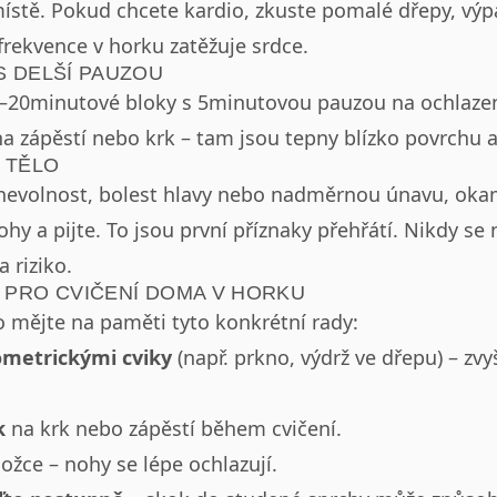
ístě. Pokud chcete kardio, zkuste pomalé dřepy, vý
rekvence v horku zatěžuje srdce.
S DELŠÍ PAUZOU
–20minutové bloky s 5minutovou pauzou na ochlazen
a zápěstí nebo krk – tam jsou tepny blízko povrchu a 
 TĚLO
, nevolnost, bolest hlavy nebo nadměrnou únavu, oka
ohy a pijte. To jsou první příznaky přehřátí. Nikdy se
a riziko.
 PRO CVIČENÍ DOMA V HORKU
mějte na paměti tyto konkrétní rady:
ometrickými cviky
(např. prkno, výdrž ve dřepu) – zvy
k
na krk nebo zápěstí během cvičení.
ožce – nohy se lépe ochlazují.