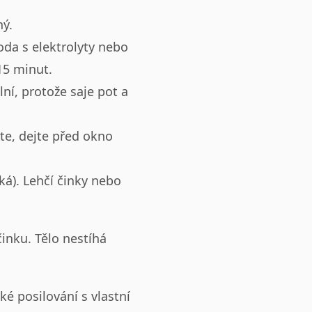
ý.
oda s elektrolyty nebo
15 minut.
ní, protože saje pot a
te, dejte před okno
ká). Lehčí činky nebo
činku. Tělo nestíhá
hké posilování s vlastní