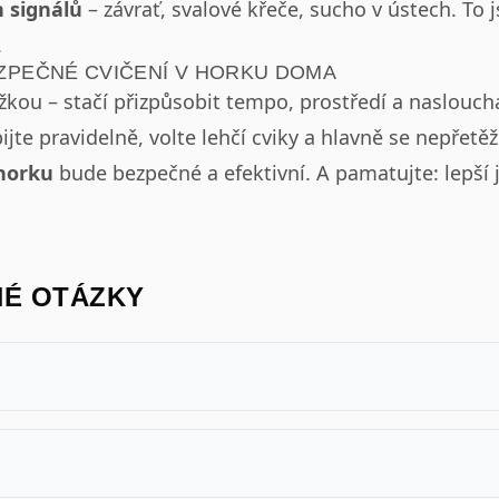
 signálů
– závrať, svalové křeče, sucho v ústech. To 
.
EZPEČNÉ CVIČENÍ V HORKU DOMA
kou – stačí přizpůsobit tempo, prostředí a naslouch
ijte pravidelně, volte lehčí cviky a hlavně se nepřetě
 horku
bude bezpečné a efektivní. A pamatujte: lepší 
NÉ OTÁZKY