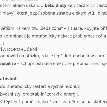
otenciálních úskalí. U
keto diety
se v začátcích často
i hlavy), která je způsobena ztrátou elektrolytů. Je 
jvětším rizikem tzv. „šedá zóna“ – situace, kdy jíte př
o kombinace je metabolicky nejvíce problematická a 
tí.
Í A DOPORUČENÍ
 odpověď na otázku, zda je lepší keto nebo low-carb.
xibilitě
– schopnosti těla efektivně přepínat mezi s
atování:
pro metabolický restart a rychlé hubnutí.
ivotní styl pro stabilní zdraví a energii.
ležitější než poměr makroživin – zaměřte se na skute