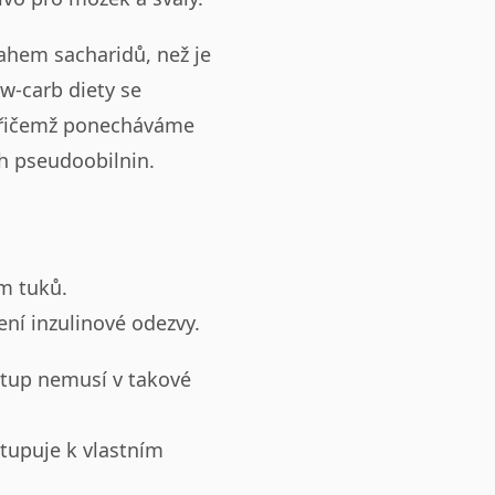
sahem sacharidů, než je
w-carb diety se
 přičemž ponecháváme
h pseudoobilnin.
em tuků.
ní inzulinové odezvy.
ístup nemusí v takové
stupuje k vlastním