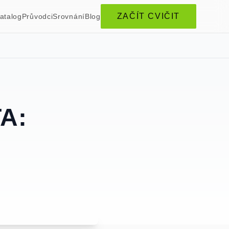
ZAČÍT CVIČIT
atalog
Průvodci
Srovnání
Blog
A: