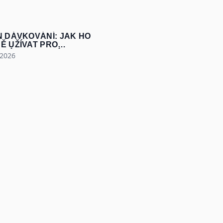
N DÁVKOVÁNÍ: JAK HO
Ě UŽÍVAT PRO
NÍ SVALY A SÍLU
 2026