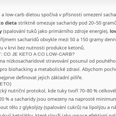
o a low-carb dietou spočívá v přísnosti omezení sac
to dieta
striktně omezuje sacharidy pod 20–50 gramů
y
(spalování tuků jako primárního zdroje energie),
lo
s příjmem sacharidů obvykle mezi 50 a 150 gramy den
kru v krvi bez nutnosti produkce ketonů.
Y: CO JE KETO A CO LOW-CARB?
 na nízkosacharidové stravování posunul od pouhého
pro biohacking a metabolické zdraví. Abychom pochopi
jprve definovat jejich základní pilíře.
KETO)
cký nutriční protokol, kde tuky tvoří 70–80 % celkov
5–20 % a sacharidy jsou omezeny na naprosté minimu
nout tělo z glykolýzy (spalování cukrů) na lipolýzu a 
kují ketolátky, které slouží jako vysoce efektivní pa