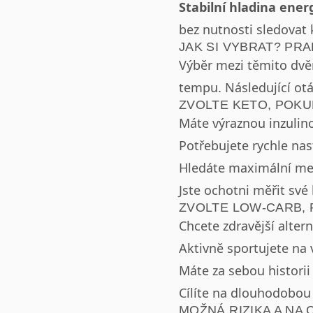
Stabilní hladina energ
bez nutnosti sledovat 
JAK SI VYBRAT? PR
Výběr mezi těmito dvě
tempu. Následující o
ZVOLTE KETO, POKU
Máte výraznou inzulino
Potřebujete rychle nas
Hledáte maximální men
Jste ochotni měřit své
ZVOLTE LOW-CARB, 
Chcete zdravější alter
Aktivně sportujete na 
Máte za sebou historii
Cílíte na dlouhodobou 
MOŽNÁ RIZIKA A NA 