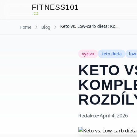
FITNESS101
F
.CZ
Keto vs. Low-carb dieta: Kompletní srovnání a rozdíly
Home
Blog
vyziva
keto dieta
low
KETO V
KOMPLE
ROZDÍL
Redakce
•
April 4, 2026