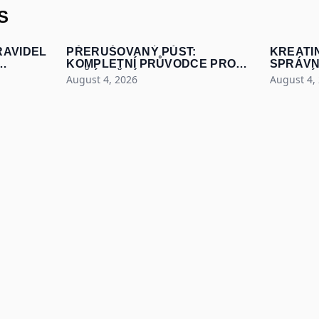
S
RAVIDEL
PŘERUŠOVANÝ PŮST:
KREATI
KOMPLETNÍ PRŮVODCE PRO
SPRÁVN
ZAČÁTEČNÍKY
MAXIMÁL
August 4, 2026
August 4,