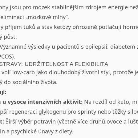
ny jsou pro mozek stabilnějším zdrojem energie než
 eliminaci „mozkové mlhy“.
 příjem tuků a stav ketózy přirozeně potlačují horm
ý půst.
Významné výsledky u pacientů s epilepsií, diabetem
PCOS).
TRAVY: UDRŽITELNOST A FLEXIBILITA
volí low-carb jako dlouhodobý životní styl, protože 
ý do sociálního života.
jí:
 u vysoce intenzivních aktivit:
Na rozdíl od keto, m
ší regeneraci glykogenu pro sprinty nebo těžký silov
t:
Širší výběr potravin (včetně více druhů ovoce a lu
vin a psychické únavy z diety.