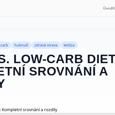
Úvod
K
-carb
hubnutí
zdravá strava
ketóza
S. LOW-CARB DIET
TNÍ SROVNÁNÍ A
Y