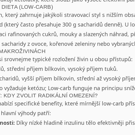
DIETA (LOW-CARB)
n, který zahrnuje jakýkoli stravovací styl s nižším ob
 (který často přesahuje 300 g sacharidů denně). U lo
aci rafinovaných cukrů, mouky a slazených náhrad,
 sacharidy z ovoce, kořenové zeleniny nebo vybranýc
 MAKROŽIVINÁCH
si srovnejme typické rozložení živin u obou přístupů:
, střední příjem bílkovin, vysoký příjem tuků.
haridů, vyšší příjem bílkovin, střední až vysoký příj
 vyžaduje ketózu; Low-carb funguje na principu sníže
: KDY ZVOLIT RADIKÁLNÍ OMEZENÍ?
nabízí specifické benefity, které mírnější low-carb př
hlavní výhody patří:
nosti:
Díky nízké hladině inzulinu tělo efektivněji při