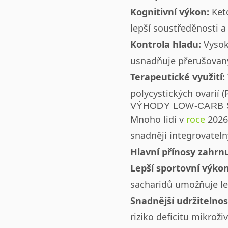
Kognitivní výkon:
Keto
lepší soustředěnosti a
Kontrola hladu:
Vysoký
usnadňuje přerušovan
Terapeutické využití:
polycystických ovarií (
VÝHODY LOW-CARB S
Mnoho lidí v
roce
2026 
snadněji integrovateln
Hlavní přínosy zahrnu
Lepší sportovní výkon
sacharidů umožňuje lep
Snadnější udržitelnos
riziko deficitu mikroži