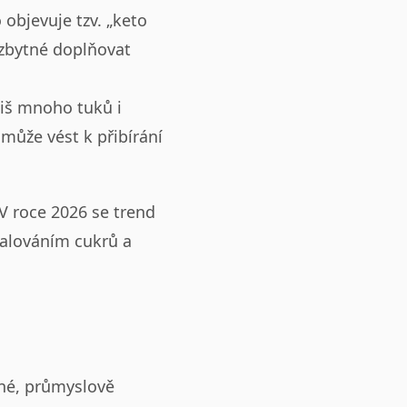
 objevuje tzv. „keto
nezbytné doplňovat
íliš mnoho tuků i
může vést k přibírání
 V roce 2026 se trend
palováním cukrů a
čné, průmyslově