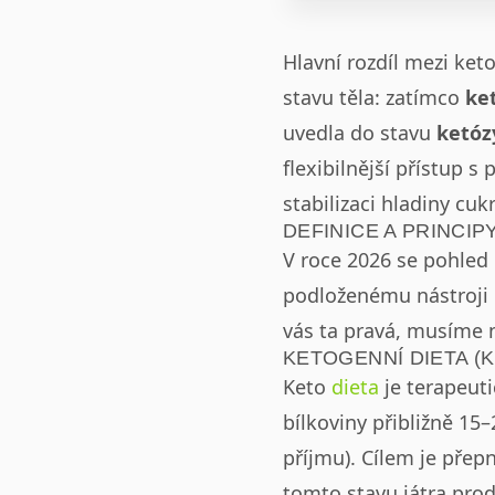
Hlavní rozdíl mezi ket
stavu těla: zatímco
ke
uvedla do stavu
ketóz
flexibilnější přístup 
stabilizaci hladiny cu
DEFINICE A PRINCIP
V roce 2026 se pohled
podloženému nástroji 
vás ta pravá, musíme ne
KETOGENNÍ DIETA (
Keto
dieta
je terapeuti
bílkoviny přibližně 1
příjmu). Cílem je přep
tomto stavu játra produ