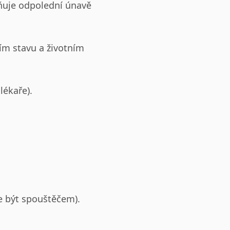
ňuje odpolední únavě
ím stavu a životním
lékaře).
že být spouštěčem).