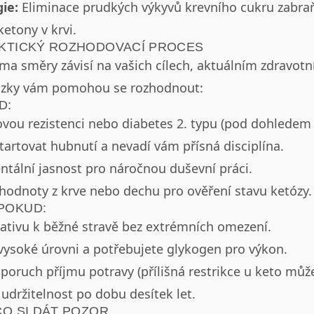
ie:
Eliminace prudkých výkyvů krevního cukru zabra
ketony v krvi.
AKTICKÝ ROZHODOVACÍ PROCES
ma směry závisí na vašich cílech, aktuálním zdravotn
tázky vám pomohou se rozhodnout:
D:
vou rezistenci nebo diabetes 2. typu (pod dohledem 
tartovat hubnutí a nevadí vám přísná disciplína.
tální jasnost pro náročnou duševní práci.
 hodnoty z krve nebo dechu pro ověření stavu ketózy.
POKUD:
nativu k běžné stravě bez extrémních omezení.
vysoké úrovni a potřebujete glykogen pro výkon.
 poruch příjmu potravy (přílišná restrikce u keto mů
udržitelnost po dobu desítek let.
CO SI DÁT POZOR