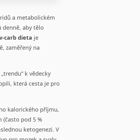
haridů a metabolickém
 denně, aby tělo
w-carb dieta
je
ně, zaměřený na
 „trendu“ k vědecky
li, která cesta je pro
ého kalorického příjmu,
m (často pod 5 %
následnou ketogenezi. V
livo pro mozek a svaly.