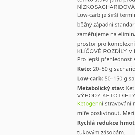
NÍZKOSACHARIDOVÁ 
Low-carb je širší termí
běžný západní standard
zaměřujeme na elimin
prostor pro komplexní
KLÍČOVÉ ROZDÍLY V
Pro lepší přehlednost 
Keto:
20–50 g sacharidů
Low-carb:
50–150 g sac
Metabolický stav:
Keto
VÝHODY KETO DIETY
Ketogenn
í stravování 
míře poskytnout. Mezi 
Rychlá redukce hmot
tukovým zásobám.