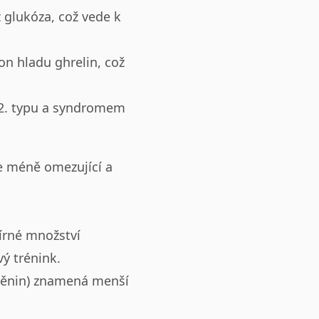
 glukóza, což vede k
on hladu ghrelin, což
 2. typu a syndromem
je méně omezující a
írné množství
ý trénink.
štěnin) znamená menší