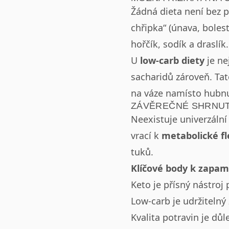
Žádná dieta není bez p
chřipka“ (únava, bolest
hořčík, sodík a draslík.
U
low-carb diety
je ne
sacharidů zároveň. Tat
na váze namísto hubnu
ZÁVĚREČNÉ SHRNUT
Neexistuje univerzální
vrací k
metabolické fle
tuků.
Klíčové body k zapam
Keto je přísný nástroj 
Low-carb je udržitelný ž
Kvalita potravin je dů