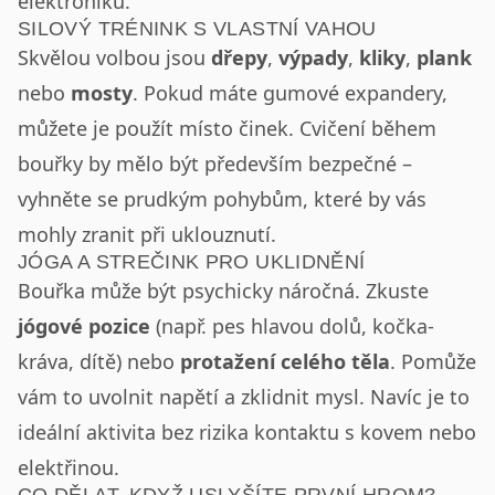
elektroniku.
SILOVÝ TRÉNINK S VLASTNÍ VAHOU
Skvělou volbou jsou
dřepy
,
výpady
,
kliky
,
plank
nebo
mosty
. Pokud máte gumové expandery,
můžete je použít místo činek. Cvičení během
bouřky by mělo být především bezpečné –
vyhněte se prudkým pohybům, které by vás
mohly zranit při uklouznutí.
JÓGA A STREČINK PRO UKLIDNĚNÍ
Bouřka může být psychicky náročná. Zkuste
jógové pozice
(např. pes hlavou dolů, kočka-
kráva, dítě) nebo
protažení celého těla
. Pomůže
vám to uvolnit napětí a zklidnit mysl. Navíc je to
ideální aktivita bez rizika kontaktu s kovem nebo
elektřinou.