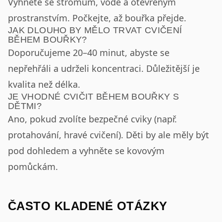
Vyhněte se stromům, vodě a otevřeným
prostranstvím. Počkejte, až bouřka přejde.
JAK DLOUHO BY MĚLO TRVAT CVIČENÍ
BĚHEM BOUŘKY?
Doporučujeme 20–40 minut, abyste se
nepřehřáli a udrželi koncentraci. Důležitější je
kvalita než délka.
JE VHODNÉ CVIČIT BĚHEM BOUŘKY S
DĚTMI?
Ano, pokud zvolíte bezpečné cviky (např.
protahování, hravé cvičení). Děti by ale měly být
pod dohledem a vyhněte se kovovým
pomůckám.
ČASTO KLADENÉ OTÁZKY