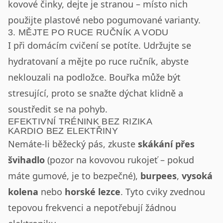
kovové činky, dejte je stranou – místo nich
použijte plastové nebo pogumované varianty.
3. MĚJTE PO RUCE RUČNÍK A VODU
I při domácím cvičení se potíte. Udržujte se
hydratovaní a mějte po ruce ručník, abyste
neklouzali na podložce. Bouřka může být
stresující, proto se snažte dýchat klidně a
soustředit se na pohyb.
EFEKTIVNÍ TRÉNINK BEZ RIZIKA
KARDIO BEZ ELEKTŘINY
Nemáte-li běžecký pás, zkuste
skákání přes
švihadlo
(pozor na kovovou rukojeť – pokud
máte gumové, je to bezpečné),
burpees
,
vysoká
kolena
nebo
horské lezce
. Tyto cviky zvednou
tepovou frekvenci a nepotřebují žádnou