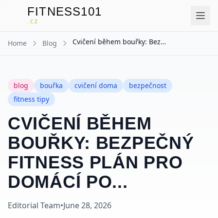
FITNESS101
F
.CZ
Cvičení během bouřky: Bezpečný fitness plán pro domácí po...
Home
Blog
blog
bouřka
cvičení doma
bezpečnost
fitness tipy
CVIČENÍ BĚHEM
BOUŘKY: BEZPEČNÝ
FITNESS PLÁN PRO
DOMÁCÍ PO...
Editorial Team
•
June 28, 2026