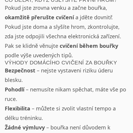
CO DĚLAT, KDYŽ USLYŠÍTE PRVNÍ HROM?
Pokud jste zrovna venku a začne bouřka,
okamžitě přerušte cvičení
a jděte dovnitř.
Pokud jste doma a slyšíte hrom, zkontrolujte,
zda jste odpojili všechna elektronická zařízení.
Pak se klidně věnujte
cvičení během bouřky
podle výše uvedených tipů.
VÝHODY DOMÁCÍHO CVIČENÍ ZA BOUŘKY
Bezpečnost
– nejste vystaveni riziku úderu
blesku.
Pohodlí
– nemusíte nikam spěchat, máte vše po
ruce.
Flexibilita
– můžete si zvolit vlastní tempo a
délku tréninku.
Žádné výmluvy
– bouřka není důvodem k