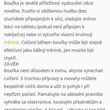
Bouřka je skvělá příležitost vyzkoušet něco
nového. Pusťte si oblíbenou hudbu (bez
sluchátek připojených k síti), sledujte online
lekci na tabletu (pokud není připojen k
nabíječce) nebo si vytvořte vlastní kruhový
trénink
. Cvičení během bouřky může být stejně
efektivní jako běžný trénink, jen musíte být
chytří.
ZÁVĚR
Bouřka není důvodem k tomu, abyste vynechali
cvičení. S trochou přípravy a rozvahy můžete
bezpečně cvičit doma a užít si pohyb i při
nepřízni počasí. Pamatujte na základní pravidla:
vyhněte se elektronice, kovovým předmětům a
otevřeným oknům. A hlavně – užívejte si ten klid,