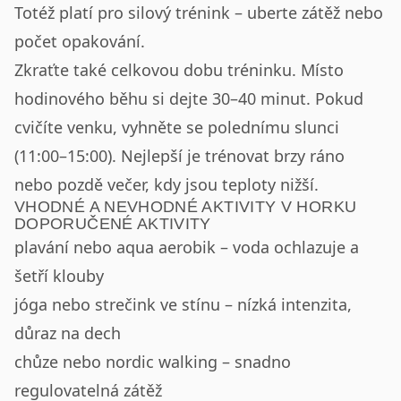
Totéž platí pro silový trénink – uberte zátěž nebo
počet opakování.
Zkraťte také celkovou dobu tréninku. Místo
hodinového běhu si dejte 30–40 minut. Pokud
cvičíte venku, vyhněte se polednímu slunci
(11:00–15:00). Nejlepší je trénovat brzy ráno
nebo pozdě večer, kdy jsou teploty nižší.
VHODNÉ A NEVHODNÉ AKTIVITY V HORKU
DOPORUČENÉ AKTIVITY
plavání nebo aqua aerobik – voda ochlazuje a
šetří klouby
jóga nebo strečink ve stínu – nízká intenzita,
důraz na dech
chůze nebo nordic walking – snadno
regulovatelná zátěž