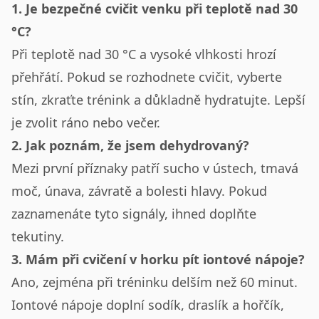
1. Je bezpečné cvičit venku při teplotě nad 30
°C?
Při teplotě nad 30 °C a vysoké vlhkosti hrozí
přehřátí. Pokud se rozhodnete cvičit, vyberte
stín, zkraťte trénink a důkladně hydratujte. Lepší
je zvolit ráno nebo večer.
2. Jak poznám, že jsem dehydrovaný?
Mezi první příznaky patří sucho v ústech, tmavá
moč, únava, závratě a bolesti hlavy. Pokud
zaznamenáte tyto signály, ihned doplňte
tekutiny.
3. Mám při cvičení v horku pít iontové nápoje?
Ano, zejména při tréninku delším než 60 minut.
Iontové nápoje doplní sodík, draslík a hořčík,