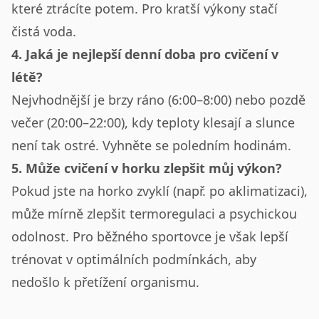
které ztrácíte potem. Pro kratší výkony stačí
čistá voda.
4. Jaká je nejlepší denní doba pro cvičení v
létě?
Nejvhodnější je brzy ráno (6:00–8:00) nebo pozdě
večer (20:00–22:00), kdy teploty klesají a slunce
není tak ostré. Vyhněte se poledním hodinám.
5. Může cvičení v horku zlepšit můj výkon?
Pokud jste na horko zvyklí (např. po aklimatizaci),
může mírně zlepšit termoregulaci a psychickou
odolnost. Pro běžného sportovce je však lepší
trénovat v optimálních podmínkách, aby
nedošlo k přetížení organismu.