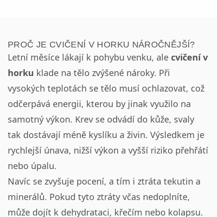
PROČ JE CVIČENÍ V HORKU NÁROČNĚJŠÍ?
Letní měsíce lákají k pohybu venku, ale
cvičení v
horku
klade na tělo zvýšené nároky. Při
vysokých teplotách se tělo musí ochlazovat, což
odčerpává energii, kterou by jinak využilo na
samotný výkon. Krev se odvádí do kůže, svaly
tak dostávají méně kyslíku a živin. Výsledkem je
rychlejší únava, nižší výkon a vyšší riziko přehřátí
nebo úpalu.
Navíc se zvyšuje pocení, a tím i ztráta tekutin a
minerálů. Pokud tyto ztráty včas nedoplníte,
může dojít k dehydrataci, křečím nebo kolapsu.