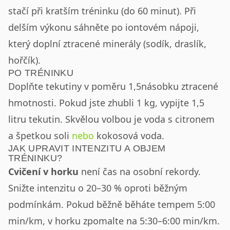
stačí při kratším tréninku (do 60 minut). Při
delším výkonu sáhněte po iontovém nápoji,
který doplní ztracené minerály (sodík, draslík,
hořčík).
PO TRÉNINKU
Doplňte tekutiny v poměru 1,5násobku ztracené
hmotnosti. Pokud jste zhubli 1 kg, vypijte 1,5
litru tekutin. Skvělou volbou je voda s citronem
a špetkou soli
nebo
kokosová voda.
JAK UPRAVIT INTENZITU A OBJEM
TRÉNINKU?
Cvičení v horku
není čas na osobní rekordy.
Snižte intenzitu o 20–30 % oproti běžným
podmínkám. Pokud běžně běháte tempem 5:00
min/km, v horku zpomalte na 5:30–6:00 min/km.