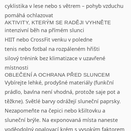
cyklistika v lese nebo s větrem – pohyb vzduchu
pomáhá ochlazovat
AKTIVITY, KTERÝM SE RADĚJI VYHNĚTE
intenzivní běh na přímém slunci
HIIT nebo CrossFit venku v poledne
tenis nebo fotbal na rozpáleném hřišti
silový trénink bez klimatizace v uzavřené
místnosti
OBLEČENÍ A OCHRANA PŘED SLUNCEM
Vybírejte lehké, prodyšné materiály (funkční
prádlo, bavlna není vhodná, protože saje pot a
těžkne). Světlé barvy odrážejí sluneční paprsky.
Nezapomeňte na čepici nebo kšiltovku a
sluneční brýle. Na exponovaná místa naneste
voděodolný opalovací krém s vysokým faktorem