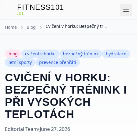
FITNESS101
F
.CZ
Cvičení v horku: Bezpečný trénink i při vysokých teplotách
Home
Blog
blog
cvičení v horku
bezpečný trénink
hydratace
letní sporty
prevence přehřátí
CVIČENÍ V HORKU:
BEZPEČNÝ TRÉNINK I
PŘI VYSOKÝCH
TEPLOTÁCH
Editorial Team
•
June 27, 2026