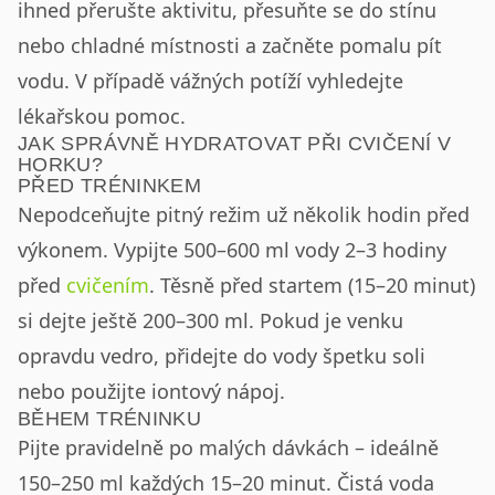
ihned přerušte aktivitu, přesuňte se do stínu
nebo chladné místnosti a začněte pomalu pít
vodu. V případě vážných potíží vyhledejte
lékařskou pomoc.
JAK SPRÁVNĚ HYDRATOVAT PŘI CVIČENÍ V
HORKU?
PŘED TRÉNINKEM
Nepodceňujte pitný režim už několik hodin před
výkonem. Vypijte 500–600 ml vody 2–3 hodiny
před
cvičením
. Těsně před startem (15–20 minut)
si dejte ještě 200–300 ml. Pokud je venku
opravdu vedro, přidejte do vody špetku soli
nebo použijte iontový nápoj.
BĚHEM TRÉNINKU
Pijte pravidelně po malých dávkách – ideálně
150–250 ml každých 15–20 minut. Čistá voda