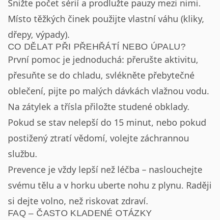
Snižte počet sérií a prodlužte pauzy mezi nimi.
Místo těžkých činek použijte vlastní váhu (kliky,
dřepy, výpady).
CO DĚLAT PŘI PŘEHŘÁTÍ NEBO ÚPALU?
První pomoc je jednoduchá: přerušte aktivitu,
přesuňte se do chladu, svlékněte přebytečné
oblečení, pijte po malých dávkách vlažnou vodu.
Na zátylek a třísla přiložte studené obklady.
Pokud se stav nelepší do 15 minut, nebo pokud
postižený ztratí vědomí, volejte záchrannou
službu.
Prevence je vždy lepší než léčba – naslouchejte
svému tělu a v horku uberte nohu z plynu. Raději
si dejte volno, než riskovat zdraví.
FAQ – ČASTO KLADENÉ OTÁZKY