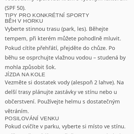
(SPF 50).
TIPY PRO KONKRÉTNÍ SPORTY
BĚH V HORKU
Vyberte stinnou trasu (park, les). Běhejte
tempem, při kterém můžete pohodlně mluvit.
Pokud cítíte přehřátí, přejděte do chůze. Po
běhu se osprchujte vlažnou vodou – studená by
mohla způsobit šok.
JÍZDA NA KOLE
Vezměte si dostatek vody (alespoň 2 lahve). Na
delší trasy plánujte zastávky ve stínu nebo u
občerstvení. Používejte helmu s dostatečným
větráním.
POSILOVÁNÍ VENKU
Pokud cvičíte v parku, vyberte si místo ve stínu.