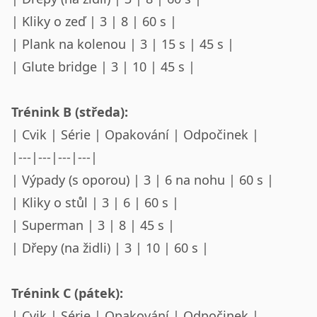
| Kliky o zeď | 3 | 8 | 60 s |
| Plank na kolenou | 3 | 15 s | 45 s |
| Glute bridge | 3 | 10 | 45 s |
Trénink B (středa):
| Cvik | Série | Opakování | Odpočinek |
|---|---|---|---|
| Výpady (s oporou) | 3 | 6 na nohu | 60 s |
| Kliky o stůl | 3 | 6 | 60 s |
| Superman | 3 | 8 | 45 s |
| Dřepy (na židli) | 3 | 10 | 60 s |
Trénink C (pátek):
| Cvik | Série | Opakování | Odpočinek |