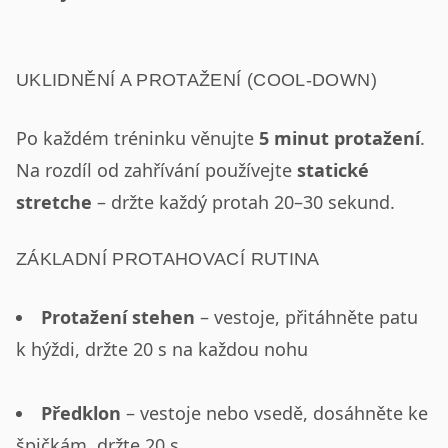
UKLIDNĚNÍ A PROTAŽENÍ (COOL-DOWN)
Po každém tréninku věnujte
5 minut protažení
.
Na rozdíl od zahřívání používejte
statické
stretche
– držte každý protah 20–30 sekund.
ZÁKLADNÍ PROTAHOVACÍ RUTINA
Protažení stehen
– vestoje, přitáhněte patu
k hýždi, držte 20 s na každou nohu
Předklon
– vestoje nebo vsedě, dosáhněte ke
špičkám, držte 20 s