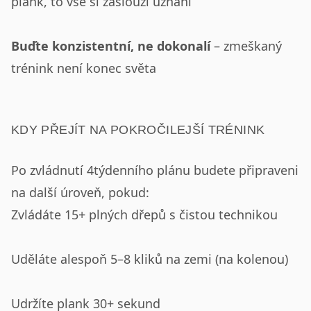
plank, to vše si zaslouží uznání
Buďte konzistentní, ne dokonalí
– zmeškaný
trénink není konec světa
KDY PŘEJÍT NA POKROČILEJŠÍ TRÉNINK
Po zvládnutí 4týdenního plánu budete připraveni
na další úroveň, pokud:
Zvládáte 15+ plných dřepů s čistou technikou
Uděláte alespoň 5–8 kliků na zemi (na kolenou)
Udržíte plank 30+ sekund