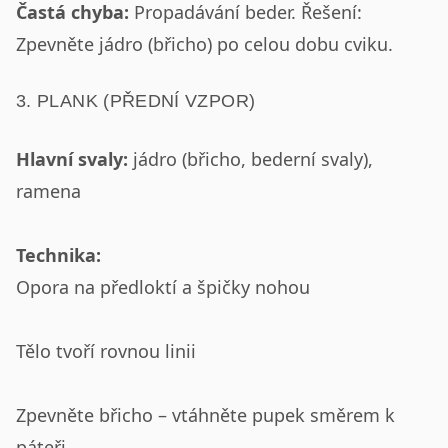
Častá chyba:
Propadávání beder. Řešení:
Zpevněte jádro (břicho) po celou dobu cviku.
3. PLANK (PŘEDNÍ VZPOR)
Hlavní svaly:
jádro (břicho, bederní svaly),
ramena
Technika:
Opora na předloktí a špičky nohou
Tělo tvoří rovnou linii
Zpevněte břicho – vtáhněte pupek směrem k
páteři