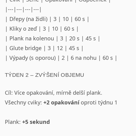
|---|---|---|---|
| Dřepy (na židli) | 3 | 10 | 60 s |
| Kliky o zeď | 3 | 10 | 60 s |
| Plank na kolenou | 3 | 20 s | 45 s |
| Glute bridge | 3 | 12 | 45 s |
| Výpady (s oporou) | 2 | 6 na nohu | 60 s |
TÝDEN 2 – ZVÝŠENÍ OBJEMU
Cíl: Více opakování, mírně delší plank.
Všechny cviky:
+2 opakování
oproti týdnu 1
Plank:
+5 sekund