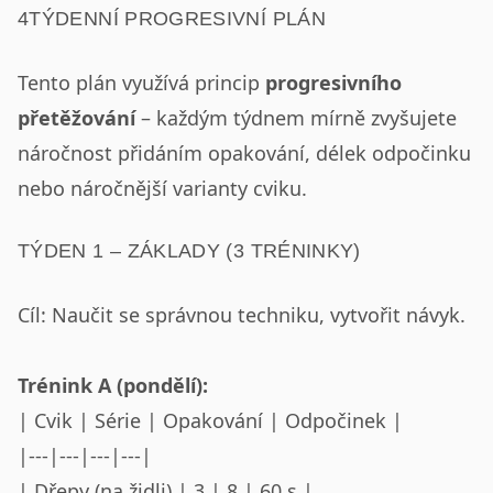
4TÝDENNÍ PROGRESIVNÍ PLÁN
Tento plán využívá princip
progresivního
přetěžování
– každým týdnem mírně zvyšujete
náročnost přidáním opakování, délek odpočinku
nebo náročnější varianty cviku.
TÝDEN 1 – ZÁKLADY (3 TRÉNINKY)
Cíl: Naučit se správnou techniku, vytvořit návyk.
Trénink A (pondělí):
| Cvik | Série | Opakování | Odpočinek |
|---|---|---|---|
| Dřepy (na židli) | 3 | 8 | 60 s |