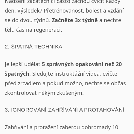
Nadšení začátečníci často začnou cvičit každý
den. Výsledek? Přetrénovanost, bolest a vzdání
se do dvou týdnů.
Začněte 3x týdně
a nechte
tělu čas na regeneraci.
2. ŠPATNÁ TECHNIKA
Je lepší udělat
5 správných opakování než 20
špatných
. Sledujte instruktážní videa, cvičte
před zrcadlem a pokud možno, nechte se občas
zkontrolovat někým zkušeným.
3. IGNOROVÁNÍ ZAHŘÍVÁNÍ A PROTAHOVÁNÍ
Zahřívání a protažení zaberou dohromady 10