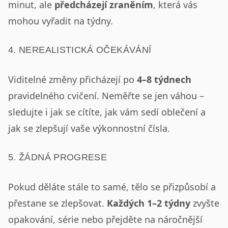
minut, ale
předcházejí zraněním
, která vás
mohou vyřadit na týdny.
4. NEREALISTICKÁ OČEKÁVÁNÍ
Viditelné změny přicházejí po
4–8 týdnech
pravidelného cvičení. Neměřte se jen váhou –
sledujte i jak se cítíte, jak vám sedí oblečení a
jak se zlepšují vaše výkonnostní čísla.
5. ŽÁDNÁ PROGRESE
Pokud děláte stále to samé, tělo se přizpůsobí a
přestane se zlepšovat.
Každých 1–2 týdny
zvyšte
opakování, série nebo přejděte na náročnější