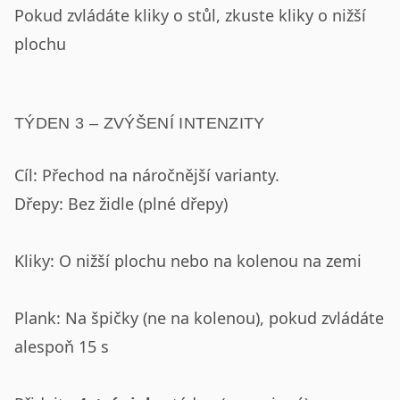
Pokud zvládáte kliky o stůl, zkuste kliky o nižší
plochu
TÝDEN 3 – ZVÝŠENÍ INTENZITY
Cíl: Přechod na náročnější varianty.
Dřepy: Bez židle (plné dřepy)
Kliky: O nižší plochu nebo na kolenou na zemi
Plank: Na špičky (ne na kolenou), pokud zvládáte
alespoň 15 s