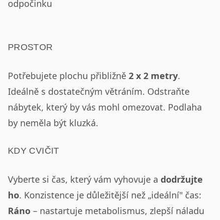
odpočinku
PROSTOR
Potřebujete plochu přibližně
2 x 2 metry
.
Ideálně s dostatečným větráním. Odstraňte
nábytek, který by vás mohl omezovat. Podlaha
by neměla být kluzká.
KDY CVIČIT
Vyberte si čas, který vám vyhovuje a
dodržujte
ho
. Konzistence je důležitější než „ideální" čas:
Ráno
– nastartuje metabolismus, zlepší náladu