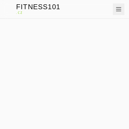
FITNESS101
F
.CZ