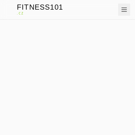
FITNESS101
F
.CZ