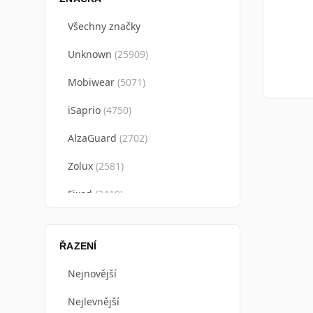
Všechny značky
Unknown
(
25909
)
Mobiwear
(
5071
)
iSaprio
(
4750
)
AlzaGuard
(
2702
)
Zolux
(
2581
)
Fixed
(
2419
)
Apple
(
2162
)
ŘAZENÍ
3mk
(
1769
)
Nejnovější
Spigen
(
1718
)
Nejlevnější
BrainMax
(
1589
)