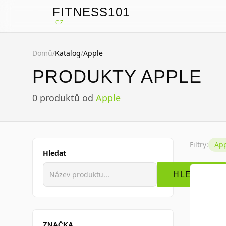
FITNESS101
F
.CZ
Domů
/
Katalog
/
Apple
PRODUKTY APPLE
0
produktů
od
Apple
Filtry:
Ap
Hledat
HLEDAT
ZNAČKA