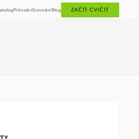
ZAČÍT CVIČIT
atalog
Průvodci
Srovnání
Blog
TY