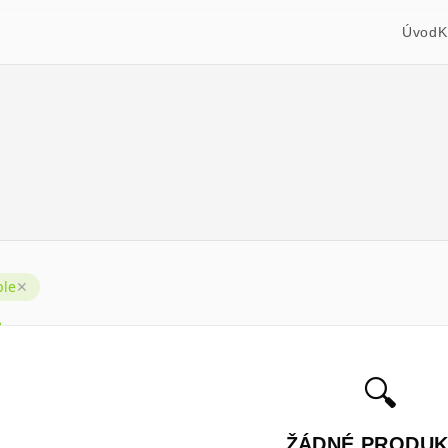
Úvod
K
ple
✕
🔍
ŽÁDNÉ PRODUK