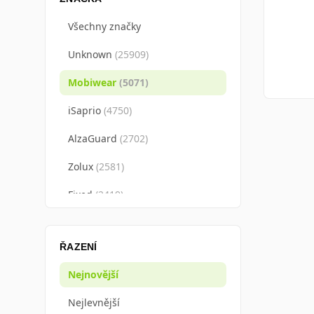
Všechny značky
Unknown
(
25909
)
Mobiwear
(
5071
)
iSaprio
(
4750
)
AlzaGuard
(
2702
)
Zolux
(
2581
)
Fixed
(
2419
)
Apple
(
2162
)
ŘAZENÍ
3mk
(
1769
)
Nejnovější
Spigen
(
1718
)
Nejlevnější
BrainMax
(
1589
)