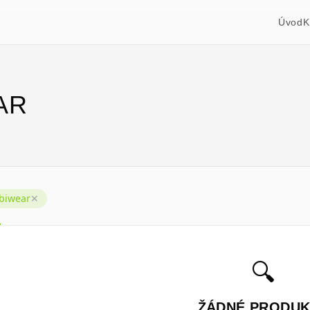
Úvod
K
AR
biwear
✕
🔍
ŽÁDNÉ PRODUK