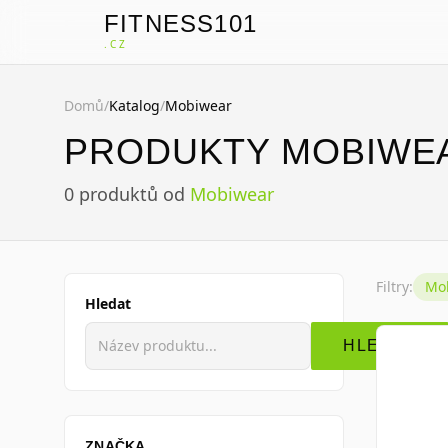
FITNESS101
F
.CZ
Domů
/
Katalog
/
Mobiwear
PRODUKTY MOBIWE
0
produktů
od
Mobiwear
Filtry:
Mo
Hledat
HLEDAT
ZNAČKA