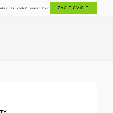
ZAČÍT CVIČIT
atalog
Průvodci
Srovnání
Blog
TY