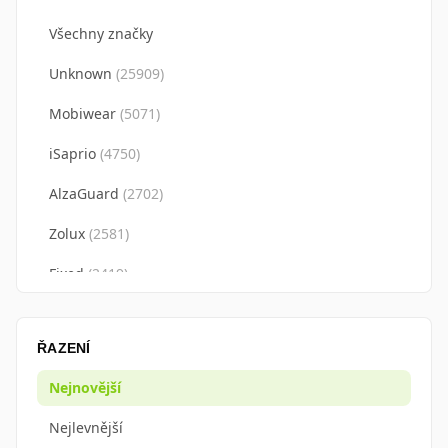
Všechny značky
Unknown
(
25909
)
Mobiwear
(
5071
)
iSaprio
(
4750
)
AlzaGuard
(
2702
)
Zolux
(
2581
)
Fixed
(
2419
)
Apple
(
2162
)
ŘAZENÍ
3mk
(
1769
)
Nejnovější
Spigen
(
1718
)
Nejlevnější
BrainMax
(
1589
)