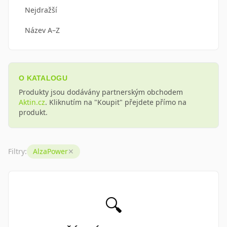
Nejdražší
Epico
(
1367
)
Název A–Z
AlzaPower
(
1214
)
SAMSUNG
(
1169
)
TopQ
(
1114
)
O KATALOGU
Produkty jsou dodávány partnerským obchodem
Tactical
(
1039
)
Aktin.cz
. Kliknutím na "Koupit" přejdete přímo na
produkt.
Tempered Glass Protector
(
1013
)
Ostatní
(
881
)
Filtry:
AlzaPower
✕
PANZERGLASS
(
868
)
Calibra
(
799
)
Hill´s
(
798
)
🔍