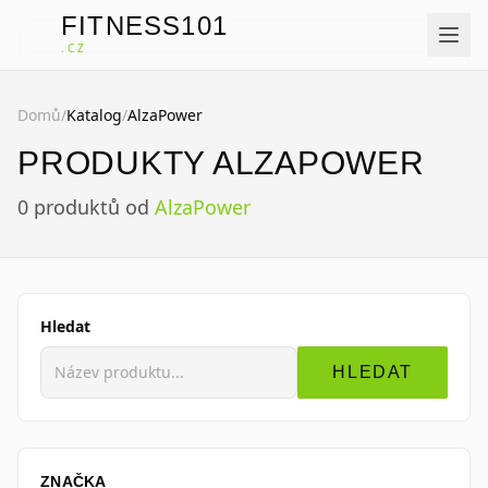
FITNESS101
F
.CZ
Domů
/
Katalog
/
AlzaPower
PRODUKTY ALZAPOWER
0
produktů
od
AlzaPower
Hledat
HLEDAT
ZNAČKA